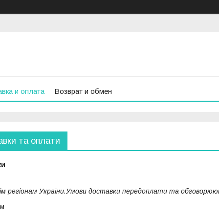
вка и оплата
Возврат и обмен
авки та оплати
ки
ім регіонам України.Умови доставки передоплати та обговорюют
ом