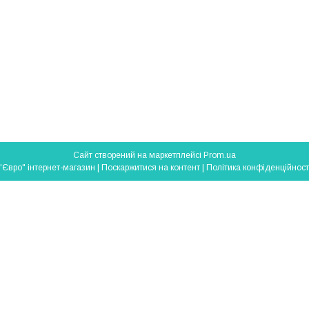
Сайт створений на маркетплейсі
Prom.ua
"Євро" інтернет-магазин |
Поскаржитися на контент
|
Політика конфіденційност