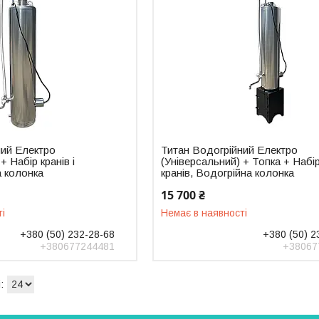
ний Електро
Титан Водогрійний Електро
+ Набір кранів і
(Універсальний) + Топка + Набі
а колонка
кранів, Водогрійна колонка
15 700 ₴
ті
Немає в наявності
+380 (50) 232-28-68
+380 (50) 2
+380677244481
+38067