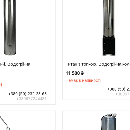
ий, Водогрійна
Титан з топкою, Водогрійна кол
11 500 ₴
Немає в наявності
ті
+380 (50) 2
+380 (50) 232-28-68
+38067
+380677244481