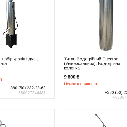
 набір кранів і душ,
Титан Водогрійний Електро
онка
(Універсальний), Водогрійна
колонка
9 800 ₴
ті
Немає в наявності
+380 (50) 232-28-68
+380 (50) 2
+380677244481
+38067