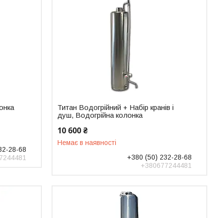
онка
Титан Водогрійний + Набір кранів і
душ, Водогрійна колонка
10 600 ₴
Немає в наявності
32-28-68
+380 (50) 232-28-68
7244481
+380677244481