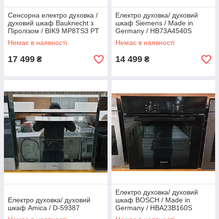
Сенсорна електро духовка /
Електро духовка/ духовий
духовий шкаф Bauknecht з
шкаф Siemens / Made in
Піролізом / BIK9 MP8TS3 PT
Germany / HB73A4540S
Немає в наявності
Немає в наявності
17 499
14 499
₴
₴
Електро духовка/ духовий
Електро духовка/ духовий
шкаф BOSCH / Made in
шкаф Amica / D-59387
Germany / HBA23B160S