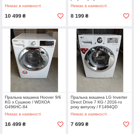
Немає в наявності
Немає в наявності
10 499
8 199
₴
₴
Пральна машина Hoover 9/6
Пральна машина LG Inverter
KG з Сушкою / WDXOA
Direct Drive 7 KG / 2016-го
G496HC-84
року випуску / F1494QD
Немає в наявності
Немає в наявності
16 499
7 699
₴
₴