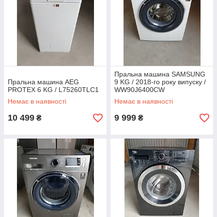
Пральна машина SAMSUNG
Пральна машина AEG
9 KG / 2018-го року випуску /
PROTEX 6 KG / L75260TLC1
WW90J6400CW
Немає в наявності
Немає в наявності
10 499
9 999
₴
₴