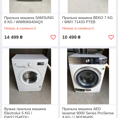
Пральна машина SAMSUNG
Пральна машина BEKO 7 KG
8 KG / WW80K6404QX
/ WMY 71433 PTEB
Немає в наявності
Немає в наявності
14 499
10 499
₴
₴
Вузька пральна машина
Пральна машина AEG
Electrolux 5 KG /
lavamat 9000 Series ProSense
EWS1254EDU
9 KG / L9FE86495