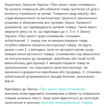
Керуючись Законом України «Про захист прав споживача», 
Ви можете повернути або обміняти товар протягом 14 днів з 
моменту отримання за умови: Товарного виду виробу, без 
слідів використання та експлуатації; Цілісності оригінальної 
упаковки зі збереженням всіх ярликів і бирок; Наявності 
документів, що підтверджують купівлю товару; Також варто 
звернути увагу на те, що відповідно до п. 3 ст. 4 Закону 
України «Про захист прав споживачів» споживач 
зобов'язаний: 1. перед тим як використовувати товар 
потрібно вивчити правила експлуатації товару, які йдуть 
разом з ним 2. у випадках, коли не зрозумілі умови щодо 
використання купленого товару, споживачеві слід звернутися 
за консультацією до продавцю, виробнику або іншій особі, 
виконуючому дані функції 3. використовувати товар за 
призначенням і не порушувати умов експлуатації, які 
зазначені в документах виробника або продавця. 4. споживач 
зобов'язаний дотримуватися заходів безпеки, зазначених 
вир-м
Відповідно до Закону
«Про захист прав споживачів»
,
компанія може відмовити споживачеві в обміні та поверненні
товарів належної якості, якщо вони відносяться до категорій,
зазначеним в чинному
переліку непродовольчих товарів