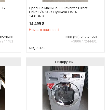
 I-
Пральна машина LG Inverter Direct
Drive 8/4 KG з Сушкою / WD-
14313RD
14 499 ₴
Немає в наявності
32-28-68
+380 (50) 232-28-68
7244481
+380677244481
21121
Подарунок