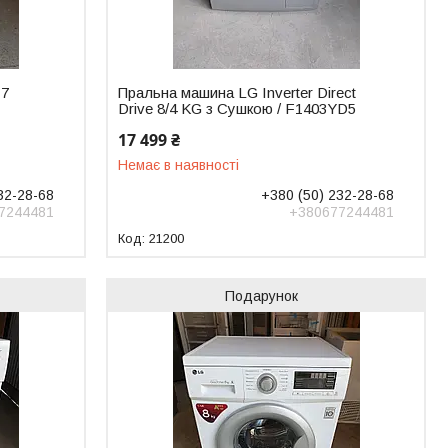
 7
Пральна машина LG Inverter Direct
Drive 8/4 KG з Сушкою / F1403YD5
17 499 ₴
Немає в наявності
32-28-68
+380 (50) 232-28-68
7244481
+380677244481
21200
Подарунок