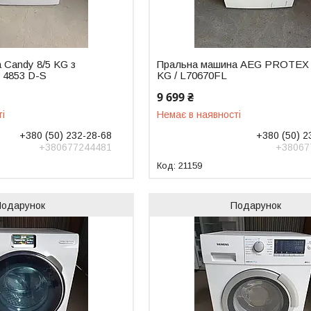
 Candy 8/5 KG з
Пральна машина AEG PROTEX
 4853 D-S
KG / L70670FL
9 699 ₴
ті
Немає в наявності
+380 (50) 232-28-68
+380 (50) 2
+380677244481
+38067
21159
Подарунок
Подарунок