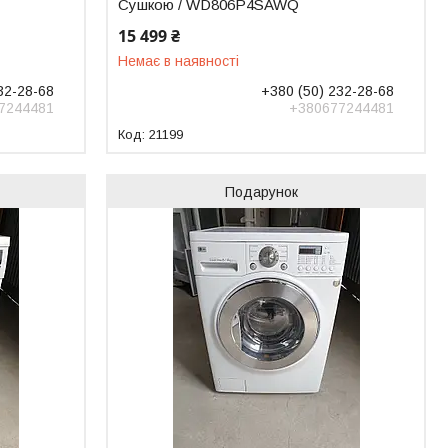
Сушкою / WD806P4SAWQ
15 499 ₴
Немає в наявності
32-28-68
+380 (50) 232-28-68
7244481
+380677244481
21199
Подарунок