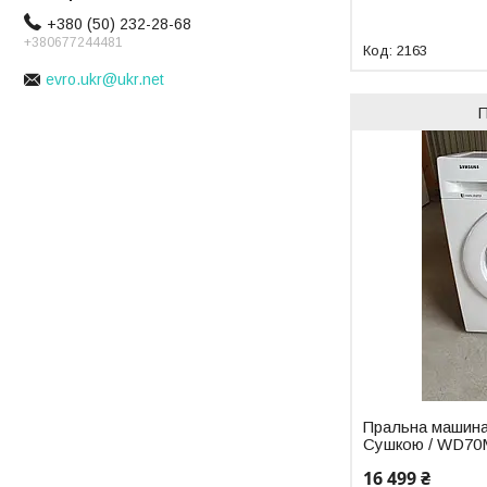
+380 (50) 232-28-68
+380677244481
2163
evro.ukr@ukr.net
Пральна машин
Сушкою / WD70
16 499 ₴