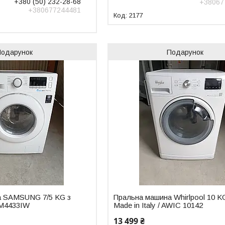
+380 (50) 232-28-68
+38067
+380677244481
2177
Подарунок
Подарунок
а SAMSUNG 7/5 KG з
Пральна машина Whirlpool 10 KG
M4433IW
Made in Italy / AWIC 10142
13 499 ₴