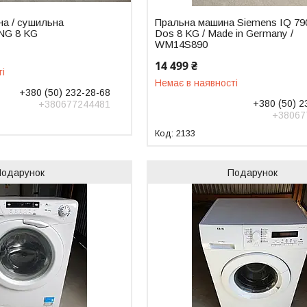
на / сушильна
Пральна машина Siemens IQ 790
NG 8 KG
Dos 8 KG / Made in Germany /
WM14S890
14 499 ₴
ті
Немає в наявності
+380 (50) 232-28-68
+380 (50) 2
+380677244481
+38067
2133
Подарунок
Подарунок