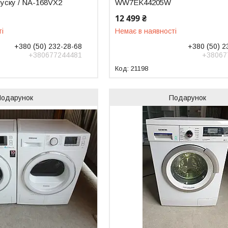
пуску / NA-168VX2
WW7EK44205W
12 499 ₴
ті
Немає в наявності
+380 (50) 232-28-68
+380 (50) 2
+380677244481
+38067
21198
Подарунок
Подарунок