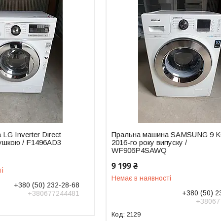
LG Inverter Direct
Пральна машина SAMSUNG 9 K
Сушкою / F1496AD3
2016-го року випуску /
WF906P4SAWQ
9 199 ₴
ті
Немає в наявності
+380 (50) 232-28-68
+380 (50) 2
+380677244481
+38067
2129