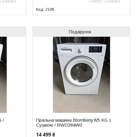
7244481
+380677244481
2106
Подарунок
 /
Пральна машина Blomberg 8/5 KG з
Сушкою / BWD384W0
14 499 ₴