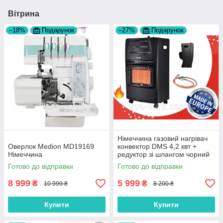
Вітрина
–18%
Подарунок
–27%
Подарунок
Німеччина газовий нагрівач
Оверлок Medion MD19169
конвектор DMS 4,2 квт +
Німеччина
редуктор зі шлангом чорний
колір
Готово до відправки
Готово до відправки
8 999
5 999
₴
₴
10 999 ₴
8 200 ₴
Купити
Купити