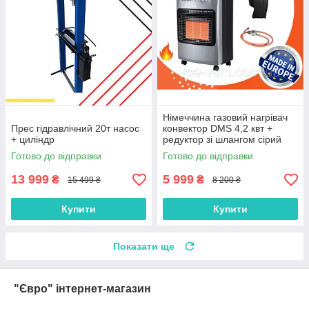
Німеччина газовий нагрівач
Прес гідравлічний 20т насос
конвектор DMS 4,2 квт +
+ циліндр
редуктор зі шлангом сірий
колір
Готово до відправки
Готово до відправки
13 999
5 999
₴
₴
15 499 ₴
8 200 ₴
Купити
Купити
Показати ще
"Євро" інтернет-магазин