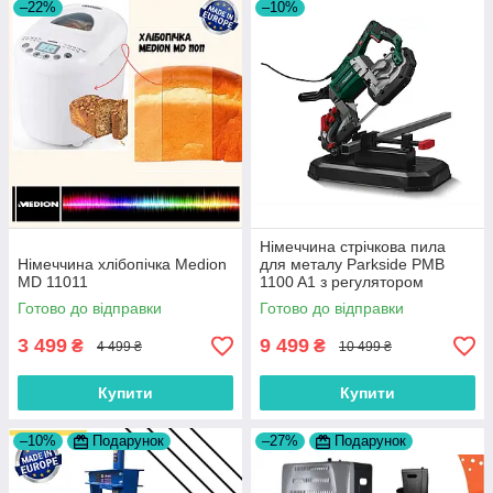
–22%
–10%
Нiмеччина стрічкова пила
Нiмеччина хлібопічка Medion
для металу Parkside PMB
MD 11011
1100 A1 з регулятором
обертів
Готово до відправки
Готово до відправки
3 499
9 499
₴
₴
4 499 ₴
10 499 ₴
Купити
Купити
–10%
Подарунок
–27%
Подарунок