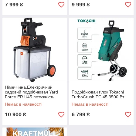
7 999
9 999
₴
₴
Німеччина.Електричний
садовий подрібнювач Yard
Подрібнювач гілок Tokachi
Force ER U45 потужність
TurboCrush TC 45 3500 Вт
2800 Вт
Немає в наявності
Немає в наявності
10 900
6 799
₴
₴