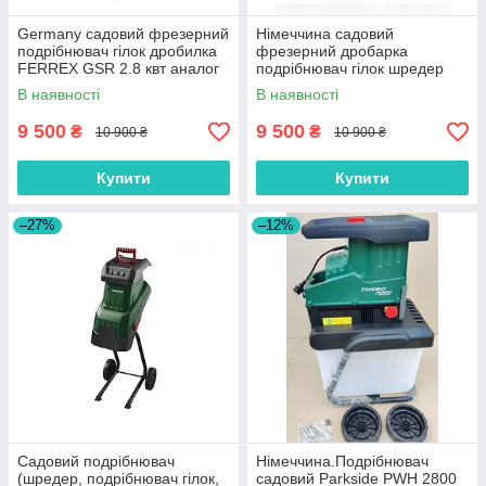
Germany садовий фрезерний
Німеччина садовий
подрібнювач гілок дробилка
фрезерний дробарка
FERREX GSR 2.8 квт аналог
подрібнювач гілок шредер
Makita UD 2500
FERREX GSR 2800 Вт аналог
В наявності
В наявності
Makita UD 2500
9 500
9 500
₴
₴
10 900 ₴
10 900 ₴
Купити
Купити
–27%
–12%
Садовий подрібнювач
Нiмеччина.Подрібнювач
(шредер, подрібнювач гілок,
садовий Parkside PWH 2800