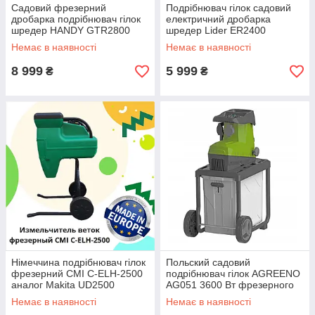
Садовий фрезерний
Подрібнювач гілок садовий
дробарка подрібнювач гілок
електричний дробарка
шредер HANDY GTR2800
шредер Lider ER2400
Польща аналог Makita UD
Польща
Немає в наявності
Немає в наявності
2500
8 999
5 999
₴
₴
Німеччина подрібнювач гілок
Польский садовий
фрезерний CMI C-ELH-2500
подрібнювач гілок AGREENO
аналог Makita UD2500
AG051 3600 Вт фрезерного
типу
Немає в наявності
Немає в наявності