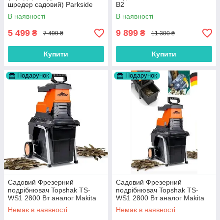
шредер садовий) Parkside
B2
PMH 2400 A1 Нiмеччина
В наявності
В наявності
5 499
9 899
₴
₴
7 499 ₴
11 300 ₴
Купити
Купити
Подарунок
Подарунок
Садовий Фрезерний
Садовий Фрезерний
подрібнювач Topshak TS-
подрібнювач Topshak TS-
WS1 2800 Вт аналог Makita
WS1 2800 Вт аналог Makita
ud 2500
ud 2500
Немає в наявності
Немає в наявності