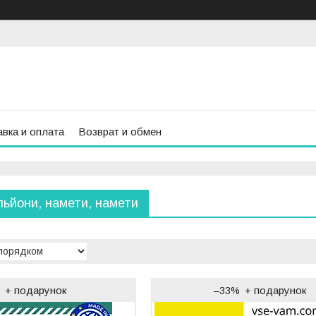
вка и оплата
Возврат и обмен
льйони, намети, намети
%
–33%