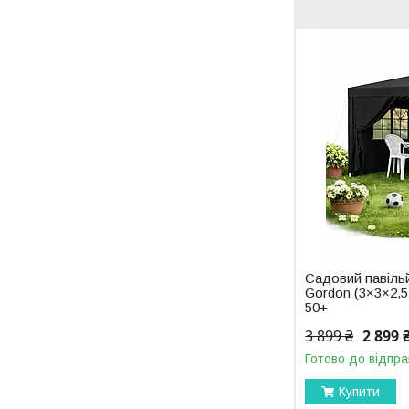
Садовий павіль
Gordon (3×3×2,5
50+
3 899 ₴
2 899 
Готово до відпра
Купити