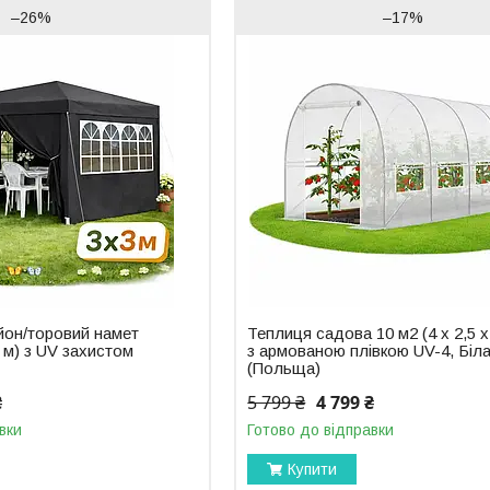
–26%
–17%
йон/торовий намет
Теплиця садова 10 м2 (4 х 2,5 х
 м) з UV захистом
з армованою плівкою UV-4, Біл
(Польща)
₴
5 799 ₴
4 799 ₴
вки
Готово до відправки
Купити