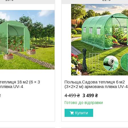
еплиця 18 м2 (6 × 3
Польща.Садова теплиця 6 м2
 плівка UV-4
(3×2×2 м) армована плівка UV-4
₴
4 499 ₴
3 499 ₴
Готово до відправки
Купити