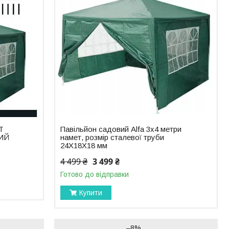
Т
Павільйон садовий Alfa 3х4 метри
ИЙ
намет, розмір сталевої труби
24X18X18 мм
4 499 ₴
3 499 ₴
Готово до відправки
Купити
–8%