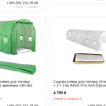
+380 (50) 232-28-68
+380677244481
лівка для теплиці
Садова плівка для теплиці 18 м
м) армована 140 г/м2
× 3 × 2 м) BASS POLSKA (Проз
4 799 ₴
ті
Немає в наявності
+380 (50) 232-28-68
+380 (50) 2