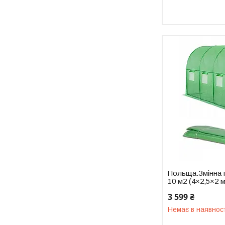
Польща.Змінна п
10 м2 (4×2,5×2 
3 599 ₴
Немає в наявнос