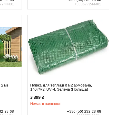
7244481
+380677244481
 2 м)
Плівка для теплиці 8 м2 армована,
140 г/м2, UV-4, Зелена (Польща)
3 399 ₴
Немає в наявності
32-28-68
+380 (50) 232-28-68