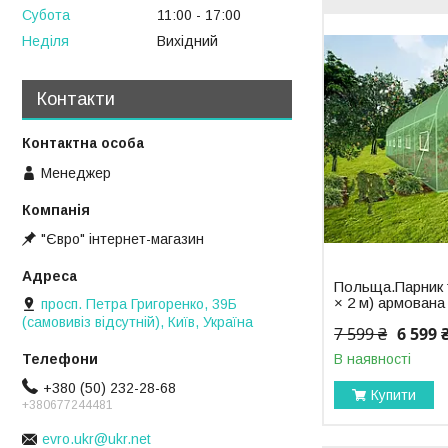
Субота
11:00
17:00
Неділя
Вихідний
Контакти
Менеджер
"Євро" інтернет-магазин
Польща.Парник т
× 2 м) армована
просп. Петра Григоренко, 39Б
(самовивіз відсутній), Київ, Україна
7 599 ₴
6 599 
В наявності
+380 (50) 232-28-68
Купити
+380677244481
evro.ukr@ukr.net