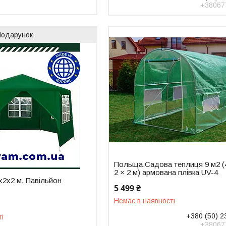
+38067
Подарунок
Польща.Садова теплиця 9 м2 (4
2 × 2 м) армована плівка UV-4
х2х2 м, Павільйон
5 499 ₴
Немає в наявності
+380 (50) 2
ті
+38067