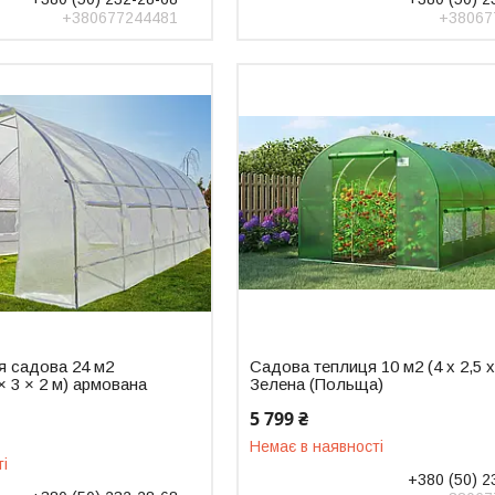
+380677244481
+38067
 садова 24 м2
Садова теплиця 10 м2 (4 x 2,5 х
 × 3 × 2 м) армована
Зелена (Польща)
5 799 ₴
Немає в наявності
ті
+380 (50) 2