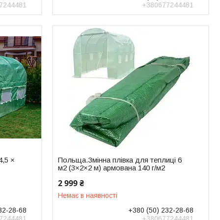
7244481
+380677244481
,5 ×
Польща.Змінна плівка для теплиці 6
м2 (3×2×2 м) армована 140 г/м2
2 999 ₴
Немає в наявності
32-28-68
+380 (50) 232-28-68
7244481
+380677244481