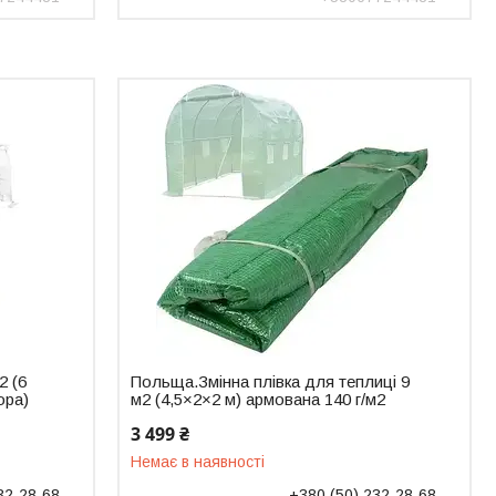
2 (6
Польща.Змінна плівка для теплиці 9
ора)
м2 (4,5×2×2 м) армована 140 г/м2
3 499 ₴
Немає в наявності
32-28-68
+380 (50) 232-28-68