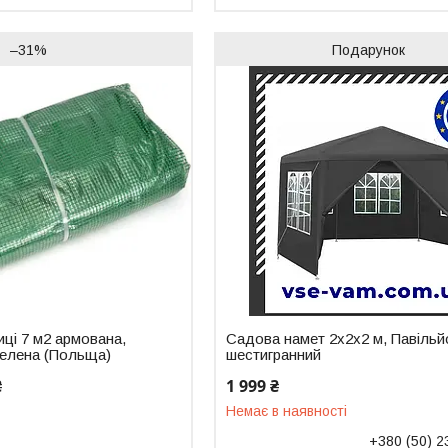
–31%
Подарунок
иці 7 м2 армована,
Садова намет 2х2х2 м, Павільй
 Зелена (Польща)
шестигранний
₴
1 999 ₴
Немає в наявності
+380 (50) 2