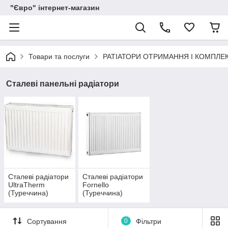
"Євро" інтернет-магазин
Товари та послуги
РАТІАТОРИ ОТРИМАННЯ І КОМПЛЕ
Сталеві панельні радіатори
Сталеві радіатори
Сталеві радіатори
UltraTherm
Fornello
(Туреччина)
(Туреччина)
Сортування
0
Фільтри