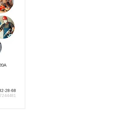
20A
32-28-68
7244481