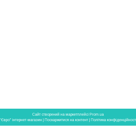
Сайт створений на маркетплейсі
Prom.ua
"Євро" інтернет-магазин |
Поскаржитися на контент
|
Політика конфіденційност