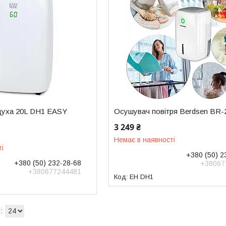
духа 20L DH1 EASY
Осушувач повітря Berdsen BR-
3 249 ₴
Немає в наявності
ті
+380 (50) 2
+380 (50) 232-28-68
+38067
+380677244481
EH DH1