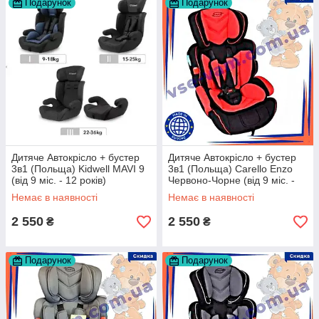
Подарунок
Подарунок
Дитяче Автокрісло + бустер
Дитяче Автокрісло + бустер
3в1 (Польща) Kidwell MAVI 9
3в1 (Польща) Carello Enzo
(від 9 міс. - 12 років)
Червоно-Чорне (від 9 міс. -
12 років)
Немає в наявності
Немає в наявності
2 550
2 550
₴
₴
Подарунок
Подарунок