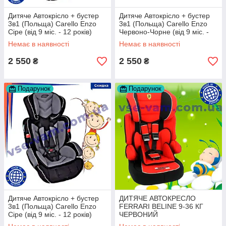
Дитяче Автокрісло + бустер
Дитяче Автокрісло + бустер
3в1 (Польща) Carello Enzo
3в1 (Польща) Carello Enzo
Сіре (від 9 міс. - 12 років)
Червоно-Чорне (від 9 міс. -
12 років)
Немає в наявності
Немає в наявності
2 550
2 550
₴
₴
Подарунок
Подарунок
Дитяче Автокрісло + бустер
ДИТЯЧЕ АВТОКРЕСЛО
3в1 (Польща) Carello Enzo
FERRARI BELINE 9-36 КГ
Сіре (від 9 міс. - 12 років)
ЧЕРВОНИЙ