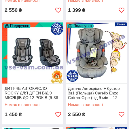
Немає в наявності
Немає в наявності
2 550
1 399
₴
₴
Подарунок
Подарунок
ДИТЯЧЕ АВТОКРІСЛО
Дитяче Автокрісло + бустер
ROCKY ДЛЯ ДІТЕЙ ВІД 9
3в1 (Польща) Carello Enzo
МІСЯЦІВ ДО 12 РОКІВ (9-36
Світло-Сіре (від 9 міс. - 12
КГ)
років)
Немає в наявності
Немає в наявності
1 450
2 550
₴
₴