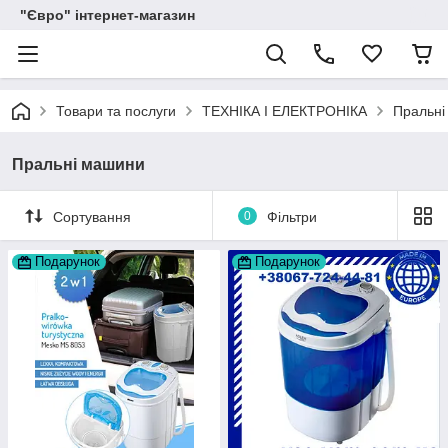
"Євро" інтернет-магазин
Товари та послуги
ТЕХНІКА І ЕЛЕКТРОНІКА
Пральні
Пральні машини
Сортування
0
Фільтри
Подарунок
Подарунок