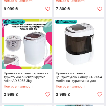
Немає в наявності
Немає в наявності
9 999
7 800
₴
₴
Подарунок
Подарунок
Пральна машина переносна
Пральна машина з
туристична з центрифугою
центрифугою Camry CR 8054
Adler AD 8055 3kg
мобільна, туристична для
малих завантажень
Немає в наявності
Немає в наявності
2 999
3 999
₴
₴