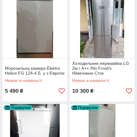
Холодильник нержавійка LG
Морозильна камера Elektro
2м./ А++ /No Frost/з
Helios FG 124-4 Б. у з Європи
Німеччини Сток
Немає в наявності
Немає в наявності
5 490
10 300
₴
₴
Подарунок
Подарунок