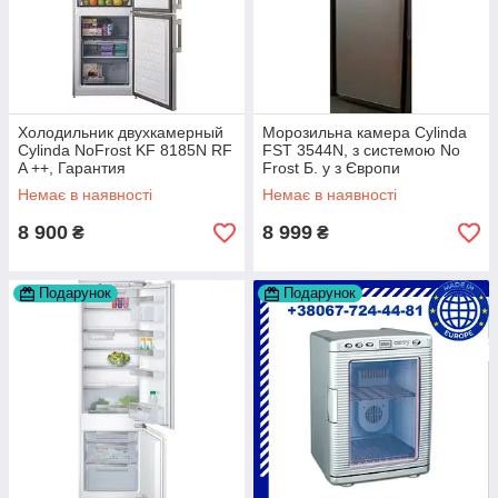
Холодильник двухкамерный
Морозильна камера Cylinda
Cylinda NoFrost KF 8185N RF
FST 3544N, з системою No
A ++, Гарантия
Frost Б. у з Європи
Немає в наявності
Немає в наявності
8 900
8 999
₴
₴
Подарунок
Подарунок