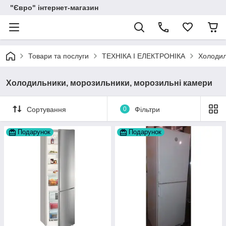
"Євро" інтернет-магазин
Товари та послуги
ТЕХНІКА І ЕЛЕКТРОНІКА
Холодил
Холодильники, морозильники, морозильні камери
Сортування
0
Фільтри
Подарунок
Подарунок