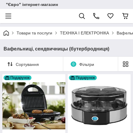
"Євро" інтернет-магазин
Товари та послуги
ТЕХНІКА І ЕЛЕКТРОНІКА
Вафельн
Вафельниці, сендвичницы (бутербродниця)
Сортування
0
Фільтри
Подарунок
Подарунок