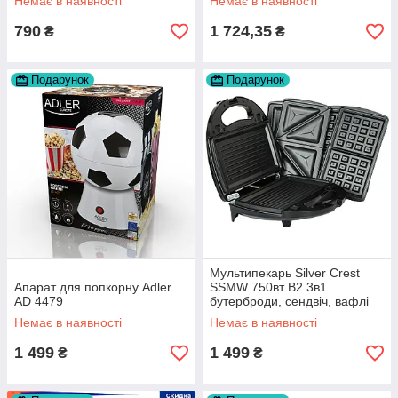
Немає в наявності
Немає в наявності
790
1 724,35
₴
₴
Подарунок
Подарунок
Мультипекарь Silver Crest
Апарат для попкорну Adler
SSMW 750вт B2 3в1
AD 4479
бутерброди, сендвіч, вафлі
Немає в наявності
Немає в наявності
1 499
1 499
₴
₴