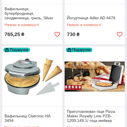
Вафельниця,
бутербродниця,
сендвичница, гриль, Silver
Йогуртниця Adler AD 4476
Crest 3в1 Germany
Немає в наявності
Немає в наявності
765,25
730
₴
₴
Подарунок
Подарунок
Приготовлювач піци Pizza
Вафельниці Clatronic HA
Maker Royalty Line PZB-
3494
1200.149.1/ піца мейкер