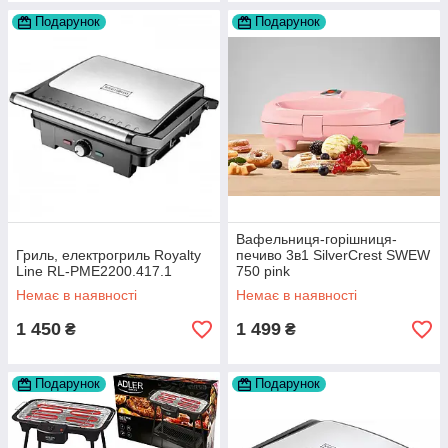
Подарунок
Подарунок
Вафельниця-горішниця-
Гриль, електрогриль Royalty
печиво 3в1 SilverCrest SWEW
Line RL-PME2200.417.1
750 pink
Немає в наявності
Немає в наявності
1 450
1 499
₴
₴
Подарунок
Подарунок