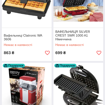
ВАФЕЛЬНИЦЯ SILVER
Вафельниці Clatronic WA
CREST SWR 1000 A1
3606
Німеччина
Немає в наявності
Немає в наявності
863
699
₴
₴
Подарунок
Подарунок