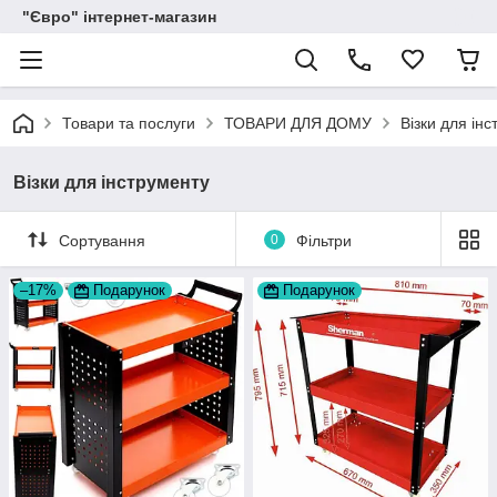
"Євро" інтернет-магазин
Товари та послуги
ТОВАРИ ДЛЯ ДОМУ
Візки для ін
Візки для інструменту
Сортування
0
Фільтри
–17%
Подарунок
Подарунок