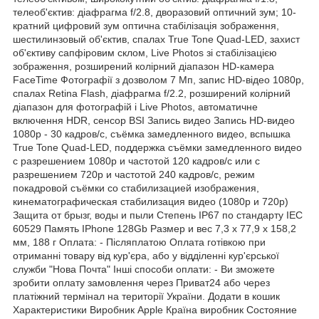
телеоб'єктив: діафрагма f/2.8, дворазовий оптичний зум; 10-
кратний цифровий зум оптична стабілізація зображення,
шестилинзовый об'єктив, спалах True Tone Quad-LED, захист
об'єктиву сапфіровим склом, Live Photos зі стабілізацією
зображення, розширений колірний діапазон HD-камера
FaceTime Фотографії з дозволом 7 Мп, запис HD-відео 1080p,
спалах Retina Flash, діафрагма f/2.2, розширений колірний
діапазон для фотографій і Live Photos, автоматичне
включення HDR, сенсор BSI Запись видео Запись HD-видео
1080p - 30 кадров/с, съёмка замедленного видео, вспышка
True Tone Quad-LED, поддержка съёмки замедленного видео
с разрешением 1080р и частотой 120 кадров/с или с
разрешением 720р и частотой 240 кадров/с, режим
покадровой съёмки со стабилизацией изображения,
кинематографическая стабилизация видео (1080p и 720p)
Защита от брызг, воды и пыли Степень IP67 по стандарту IEC
60529 Память IPhone 128Gb Размер и вес 7,3 х 77,9 х 158,2
мм, 188 г Оплата: - Післяплатою Оплата готівкою при
отриманні товару від кур'єра, або у відділенні кур'єрської
служби "Нова Почта" Інші способи оплати: - Ви зможете
зробити оплату замовлення через Приват24 або через
платіжний термінал на території України. Додати в кошик
Характеристики Виробник Apple Країна виробник Состояние