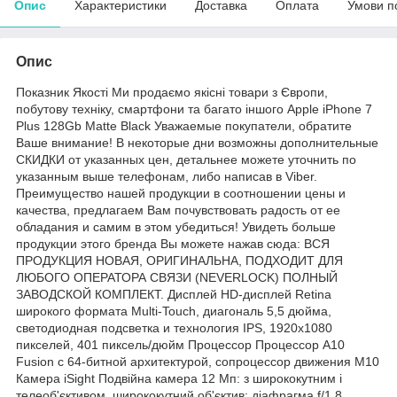
Опис
Характеристики
Доставка
Оплата
Умови п
Опис
Показник Якості Ми продаємо якісні товари з Європи,
побутову техніку, смартфони та багато іншого Apple iPhone 7
Plus 128Gb Matte Black Уважаемые покупатели, обратите
Ваше внимание! В некоторые дни возможны дополнительные
СКИДКИ от указанных цен, детальнее можете уточнить по
указанным выше телефонам, либо написав в Viber.
Преимущество нашей продукции в соотношении цены и
качества, предлагаем Вам почувствовать радость от ее
обладания и самим в этом убедиться! Увидеть больше
продукции этого бренда Вы можете нажав сюда: ВСЯ
ПРОДУКЦИЯ НОВАЯ, ОРИГИНАЛЬНА, ПОДХОДИТ ДЛЯ
ЛЮБОГО ОПЕРАТОРА СВЯЗИ (NEVERLOCK) ПОЛНЫЙ
ЗАВОДСКОЙ КОМПЛЕКТ. Дисплей HD-дисплей Retina
широкого формата Multi‑Touch, диагональ 5,5 дюйма,
светодиодная подсветка и технология IPS, 1920x1080
пикселей, 401 пиксель/дюйм Процессор Процессор A10
Fusion с 64-битной архитектурой, сопроцессор движения M10
Камера iSight Подвійна камера 12 Мп: з ширококутним і
телеоб'єктивом, ширококутний об'єктив: діафрагма f/1.8,