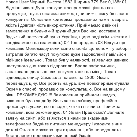
Новое Цвет Черный Высота 1582 Ширина 779 Вес 0,188г 01
Відмінні якості Дуже конкурентоспроможні ціни на всю
продукцію, гнучка система знижок, ціни нижчі, ніж у більшості
конкурентів. Основним критерієм продаваних нами товарів є
якість і довговічність використання. Приймаємо дзвінки і
замовлення в будь-який зручний для Вас час, доставка в
будь-який населений пункт України, щиро раді всім клієнтам і
сподіваємося на взаємність) 02 Топ продажів 03 Відгуки про
компанію Менеджеру величезне спасибі що допоміг у виборі і
витратив багато часу) покупкою дуже задоволені! павільйон
підійшов ідеально . Товар був у наявності, зв'язалися швидко,
наступного дня товар відправили. Брала вафельницю,
запаковано ідеально, вся документація на місці. Товар
відповідає опису. Замовила тістоміс на 1900. Якість
перевищує ціну. Все робить на ура, вже поекспериментувала.
Окреме спасибі продавцю за консультацію. Все на вищому
рівні. РЕКОМЕНДУЮ!!!! Замовлення прийняли швидко,
виконано було за добу. Весь час на зв'язку, професійно
проконсультували, все швидко, чотки і ввічливо. Приємна
компанія, всім рекомендую. 04 Як ми Працюємо? Залиште
заявку на сайті, або зв'яжіться з нами за вказаними
телефонами Задайте питання менеджеру і узгодьте з ним
деталі Оплата можлива при отриманні, або передоплата
Доставляємо перевізниками по всій Україні