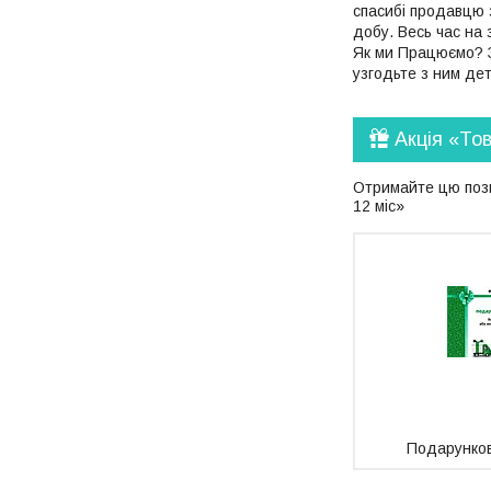
спасибі продавцю 
добу. Весь час на 
Як ми Працюємо? З
узгодьте з ним де
Акція «То
Отримайте цю позиц
12 міс»
Подарунков