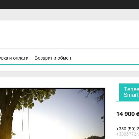
вка и оплата
Возврат и обмен
Телев
Smart
14 900 
+380 (50) 
+38067724