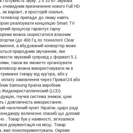
Потужність звуку: 2 x 10 Вт Звукова
ь очевидним призначення нового Full HD
як варіант, в просторій спальні.
телевізор припаде до смаку навіть
ірою реалізувати концепцію Smart TV
ерний процесор гарантує гарну
торінки можна скористатися власним
ортки (до 400 Гц по технології Clear
браження, а вбудований конвертер може
юється природним звучанням, яке
вести звуковий супровід у форматі 5.1
роями, також ви зможете організувати
елевізор можна використовувати як в
отриманні товару від кур'єра, або у
ти оплату замовлення через Приват24 або
обник Samsung Країна виробник
а Жидкокристаллический (LCD)
дукцію, гнучка система знижок, ціни
ть і довговічність використання.
кий населений пункт України, щиро раді
ю Менеджеру величезне спасибі що допоміг
но . Товар був у наявності, зв'язалися
вся документація на місці. Товар
ра, вже поекспериментувала. Окреме