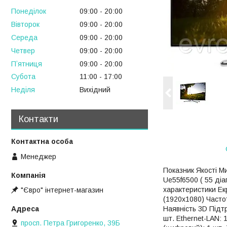
Понеділок
09:00
20:00
Вівторок
09:00
20:00
Середа
09:00
20:00
Четвер
09:00
20:00
Пʼятниця
09:00
20:00
Субота
11:00
17:00
Неділя
Вихідний
Контакти
Менеджер
Показник Якості М
Ue55f6500 ( 55 діа
характеристики Екр
"Євро" інтернет-магазин
(1920x1080) Частот
Наявність 3D Підтр
шт. Ethernet-LAN: 1
просп. Петра Григоренко, 39Б