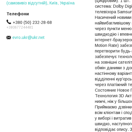
(цифровий): 1 шт.
(самовивіз відсутній), Київ, Україна
система: Dolby Di
телевізора Samsung
Насичений новими 
+380 (50) 232-28-68
найвибагливішому 
+380677244481
через пункти меню
швидкодію і впевн
evro.ukr@ukr.net
інтернет-браузером
Motion Rate) забе
перетворити будь-
забезпечує техноло
на зовнішні сателі
обмін даними з до
настінному варіанті
відділенні кур'єрс
через платіжний т
Состояние Новое 
Технология 3D Акти
нижчі, ніж у більш
Приймаємо дзвінки
всім клієнтам і сп
у виборі і витрати
швидко, наступног
відповідає опису. 