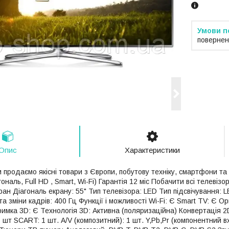
повернен
Опис
Характеристики
и продаємо якісні товари з Європи, побутову техніку, смартфони т
гональ, Full HD , Smart, Wi-Fi) Гарантія 12 міс Побачити всі телеві
ан Діагональ екрану: 55" Тип телевізора: LED Тип підсвічування: L
а зміни кадрів: 400 Гц Функції і можливості Wi-Fi: Є Smart TV: Є 
имка 3D: Є Технологія 3D: Активна (поляризаційна) Конвертація 2D
 шт SCART: 1 шт. A/V (композитний): 1 шт. Y,Pb,Pr (компонентний вхі