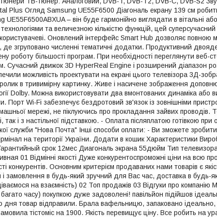
 Тюнери ТВ-тюнер: Аналоговий, DVB-T, DVB-T2, DVB-C, DVB-S2 Звук 
gital Plus Огляд Samsung UE55F6500 Діагональ екрану 139 см робит
 UE55F6500ABXUA – він буде гармонійно виглядати в вітальні або, 
технологіями та величезною кількістю функцій, цей суперсучасний 
користувачеві. Оновлений інтерфейс Smart Hub дозволяє повною м
, де згруповано численні тематичні додатки. Продуктивний двояд
ену роботу більшості програм. При необхідності переглянути веб-с
. Сучасний движок 3D HyperReal Engine і розширений діапазон розг
зпечили можливість проектувати на екрані цього телевізора 3Д-зо
ролик в тривимірну картинку. Живе і насичене зображення доповн
гії Dolby. Можна використовувати два вмонтованих динаміка або ви
ти. Порт Wi-Fi забезпечує бездротовий зв'язок із зовнішніми прист
машньої мережі, не піклуючись про прокладання зайвих проводів. Т
, так і з настільної підставкою. - Оплата післяплатою готівкою при 
ької служби "Нова Почта" Інші способи оплати: - Ви зможете зроби
ермінал на території України. Додати в кошик Характеристики Вир
Гарантийный срок 12мес Диагональ экрана 55дюйм Тип телевизор
вная 01 Відмінні якості Дуже конкурентоспроможні ціни на всю про
ості конкурентів. Основним критерієм продаваних нами товарів є якіс
 і замовлення в будь-який зручний для Вас час, доставка в будь-я
одіваємося на взаємність) 02 Топ продажів 03 Відгуки про компані
в багато часу) покупкою дуже задоволені! павільйон підійшов ідеаль
о дня товар відправили. Брала вафельницю, запаковано ідеально, 
Замовила тістоміс на 1900. Якість перевищує ціну. Все робить на у