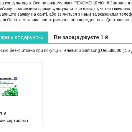
за консультацію. Все на вищому рівні. РЕКОМЕНДУЮ!!!! Замовленн
зв'язку, професійно проконсультували, все швидко, чотки і ввічливо
алиште заявку на сайті, або зв'яжіться з нами за вказаними тел
талі Оплата можлива при отриманні, або передоплата Доставляємо п
вари у подарунок»
Ви заощаджуєте 1 ₴
ію безкоштовно при покупці «Телевізор Samsung Ue55f6500 ( 55 діа
1 ₴
ий сертифікат