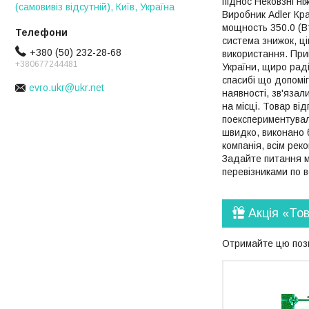
піднос Нековзні ні
(самовивіз відсутній), Київ, Україна
Виробник Adler Кр
мощность 350.0 (Вт
система знижок, ці
+380 (50) 232-28-68
використання. При
+380677244481
України, щиро раді
спасибі що допоміг
evro.ukr@ukr.net
наявності, зв'яза
на місці. Товар ві
поекспериментувал
швидко, виконано б
компанія, всім ре
Задайте питання м
перевізниками по вс
Акція «То
Отримайте цю пози