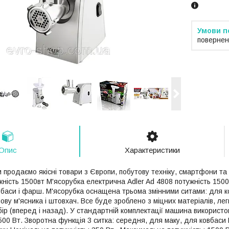
повернен
Опис
Характеристики
 продаємо якісні товари з Європи, побутову техніку, смартфони та
жність 1500вт М'ясорубка електрична Adler Ad 4808 потужність 1500
овбаси і фарш. М'ясорубка оснащена трьома змінними ситами: для к
ову м'ясника і штовхач. Все буде зроблено з міцних матеріалів, лег
бір (вперед і назад). У стандартній комплектації машина використо
500 Вт. Зворотна функція 3 ситка: середня, для маку, для ковбаси