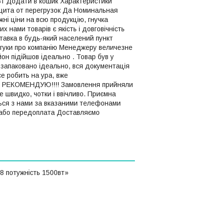
 Вт Додати в кошик Характеристики
ащита от перегрузок Да Номинальная
ні ціни на всю продукцію, гнучка
х нами товарів є якість і довговічність
тавка в будь-який населений пункт
Відгуки про компанію Менеджеру величезне
йон підійшов ідеально . Товар був у
 запаковано ідеально, вся документація
се робить на ура, вже
ні. РЕКОМЕНДУЮ!!!! Замовлення прийняли
е швидко, чотки і ввічливо. Приємна
ться з нами за вказаними телефонами
, або передоплата Доставляємо
8 потужність 1500вт»