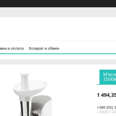
вка и оплата
Возврат и обмен
М'ясо
1500
1 494,3
+380 (50) 
+38067724