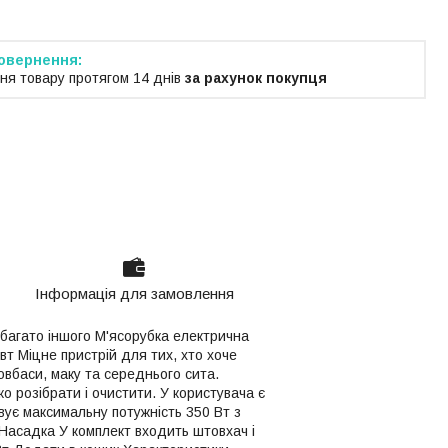
ня товару протягом 14 днів
за рахунок покупця
Інформація для замовлення
 багато іншого М'ясорубка електрична
вт Міцне пристрій для тих, хто хоче
овбаси, маку та середнього сита.
ко розібрати і очистити. У користувача є
вує максимальну потужність 350 Вт з
 Насадка У комплект входить штовхач і