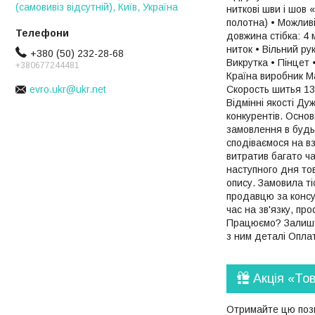
(самовивіз відсутній), Київ, Україна
ниткові шви і шов
полотна) • Можлив
довжина стібка: 4
ниток • Вільний ру
+380 (50) 232-28-68
Викрутка • Пінцет 
+380677244481
Країна виробник М
Скорость шитья 13
evro.ukr@ukr.net
Відмінні якості Ду
конкурентів. Основ
замовлення в будь-
сподіваємося на вз
витратив багато ча
наступного дня то
опису. Замовила ті
продавцю за консу
час на зв'язку, пр
Працюємо? Залиште
з ним деталі Опла
Акція «То
Отримайте цю пози