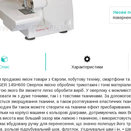
повернен
Опис
Характеристики
 продаємо якісні товари з Європи, побутову техніку, смартфони та
ER 14SH600 Оверлок якісно обробляє трикотажні і тонкі матеріал
ою якого Ви зможете легко обробити виріб. У оверлоку є можливіст
вати як з дуже тонкими, так і з товстими тканинами. За допомог
ається зморщування тканини, а також розтягування еластичних тка
одачі Ви також можете створити на тканини ефект присбаривания.
ільки на корпусі машини є кольорові діаграми, дотримуючись яких В
а висота має більший зазор між лапкою і тканиною, і використовуєт
має вбудовану ручку для перенесення, що значно полегшує його тр
, рольові підрубувальний шов, флэтлок, з'єднувальні шви і ін. • Шв