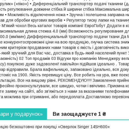
 «рулик» («піко») • Диференціальний транспортер подачі тканини (
ість регулювання довжини стібка й ширини стібка Максимальна шир
 мм • Можливість відключення ножа • Зручна і полегшена заправка 
кав для обробки кругових виробів • Регулятор тиску лапки на тканин
• М'який чохол Весь каталог товарів компанії ЕвроПобут Додати в 
аксимальная длина стежка 4.0 (мм) Возможность регулирования д
00.0 (мм/мин) Дифференциальный транспортер подачи ткани Да М
же конкурентоспроможні ціни на всю продукцію, гнучка система знижо
ним критерієм продаваних нами товарів є якість і довговічність вик
який зручний для Вас час, доставка в будь-який населений пункт Ук
аємність) 02 Топ продажів 03 Відгуки про компанію Менеджеру вели
су) покупкою дуже задоволені! павільйон підійшов ідеально . Товар
вар відправили. Брала вафельницю, запаковано ідеально, вся докум
стоміс на 1900. Якість перевищує ціну. Все робить на ура, вже пое
льтацію. Все на вищому рівні. РЕКОМЕНДУЮ!!!! Замовлення прийня
офесійно проконсультували, все швидко, чотки і ввічливо. Приємна к
 заявку на сайті, або зв'яжіться з нами за вказаними телефонам
та можлива при отриманні, або передоплата Доставляємо перевізник
вари у подарунок»
Ви заощаджуєте 1 ₴
цію безкоштовно при покупці «Оверлок Singer 14SH600»