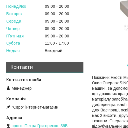
Понеділок
09:00
20:00
Вівторок
09:00
20:00
Середа
09:00
20:00
Четвер
09:00
20:00
Пʼятниця
09:00
20:00
Субота
11:00
17:00
Неділя
Вихідний
Контакти
Показник Якості Ми
Опис Оверлок SING
Менеджер
машині, за допомог
що дозволяє працю
матеріалу запобіг
диференціальної п
"Євро" інтернет-магазин
для Вас праці, оск
має 2 висоти, друг
тканини. Оверлок 
просп. Петра Григоренко, 39Б
підрубувальний шов