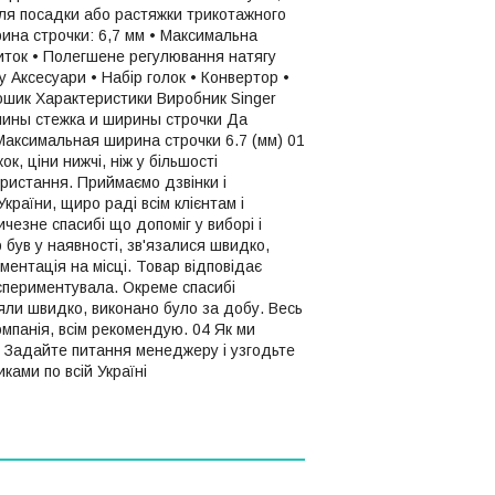
для посадки або растяжки трикотажного
ина строчки: 6,7 мм • Максимальна
ниток • Полегшене регулювання натягу
у Аксесуари • Набір голок • Конвертор •
кошик Характеристики Виробник Singer
лины стежка и ширины строчки Да
аксимальная ширина строчки 6.7 (мм) 01
к, ціни нижчі, ніж у більшості
ористання. Приймаємо дзвінки і
раїни, щиро раді всім клієнтам і
чезне спасибі що допоміг у виборі і
 був у наявності, зв'язалися швидко,
ентація на місці. Товар відповідає
кспериментувала. Окреме спасибі
ли швидко, виконано було за добу. Весь
омпанія, всім рекомендую. 04 Як ми
и Задайте питання менеджеру і узгодьте
ами по всій Україні