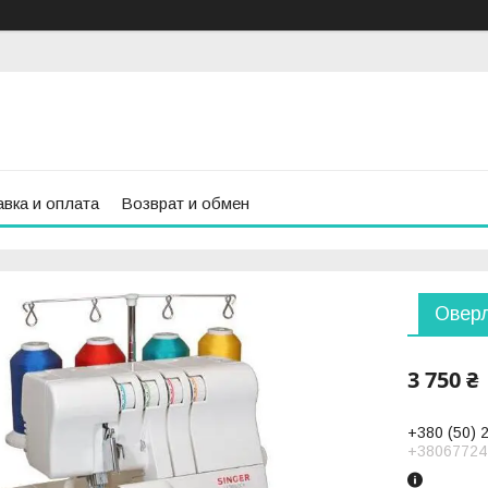
вка и оплата
Возврат и обмен
Оверл
3 750 ₴
+380 (50) 
+38067724