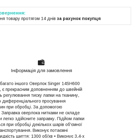
ня товару протягом 14 днів
за рахунок покупця
Інформація для замовлення
 багато іншого Оверлок Singer 14SH600
и, є прекрасним доповненням до швейній
ь регулювання тиску лапки на тканину,
ою диференціального просування
нин при обробці. За допомогою
 Заправка оверлока нитками не складе
и легко здійсните заправку. Підйом лапки
ься при обробці декількох шарів об'ємної
анспортування. Виконує потаємні
идкість шиття: 1300 об/хв • Виконує 3,4-х