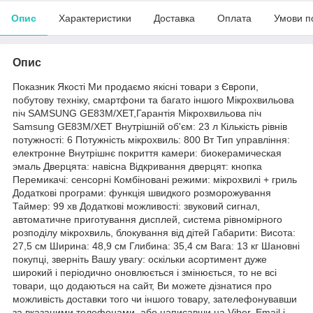
Опис
Характеристики
Доставка
Оплата
Умови п
Опис
Показник Якості Ми продаємо якісні товари з Європи,
побутову техніку, смартфони та багато іншого Мікрохвильова
піч SAMSUNG GE83M/XET,Гарантія Мікрохвильова піч
Samsung GE83M/XET Внутрішній об'єм: 23 л Кількість рівнів
потужності: 6 Потужність мікрохвиль: 800 Вт Тип управління:
електронне Внутрішнє покриття камери: биокерамическая
эмаль Дверцята: навісна Відкривання дверцят: кнопка
Перемикачі: сенсорні Комбіновані режими: мікрохвилі + гриль
Додаткові програми: функція швидкого розморожування
Таймер: 99 хв Додаткові можливості: звуковий сигнал,
автоматичне приготування дисплей, система рівномірного
розподілу мікрохвиль, блокування від дітей Габарити: Висота:
27,5 см Ширина: 48,9 см Глибина: 35,4 см Вага: 13 кг Шановні
покупці, зверніть Вашу увагу: оскільки асортимент дуже
широкий і періодично оновлюється і змінюється, то не всі
товари, що додаються на сайт, Ви можете дізнатися про
можливість доставки того чи іншого товару, зателефонувавши
за вказаними телефонами, або написавши на Viber, Email і