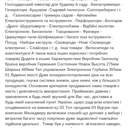
Господарський інвентар для будинку й саду: -Бензотріммери -
Генератори -Кущорізи -Садовий пилососи -Снігоприбирачі і т.
д... -Газонокосарки і тримера садові - Автомийки
Електроінструменти та інструменти: -Перфоратори –Болгарки
–Дрилі -Шуруповерти - Електролобзики - Відбійні молотки-
Електропили, Бензопили - Торцювання - Фрезери -
Циркулярні пили-Шліфмашини і багато інші інструменти...
Посуд: -Набори каструль –Сковороди –Ножі -Сковороди
електричні – Слайсери і т. д.. Інші товари: -Велосипеди та
комплектуючі А також маса інших корисних і потрібних
товарів) Додати в кошик Характеристики Виробник Samsung
Країна виробник Германия Состояние Новое Высота 275мм
Ширина 489мм Тип управления Электронное Глубина 355мм
01 Відмінні якості Дуже конкурентоспроможні ціни на всю
продукцію, гнучка система знижок, ціни нижчі, ніж у більшості
конкурентів. Основним критерієм продаваних нами товарів є
якість і довговічність використання. Приймаємо дзвінки і
замовлення в будь-який зручний для Вас час, доставка в
будь-який населений пункт України, щиро раді всім клієнтам і
сподіваємося на взаємність) 02 Топ продажів 03 Відгуки про
компанію Менеджеру величезне спасибі що допоміг у виборі і
витратив багато часу) покупкою дуже задоволені! павільйон
підійшов ідеально . Товар був у наявності, зв'язалися швидко,