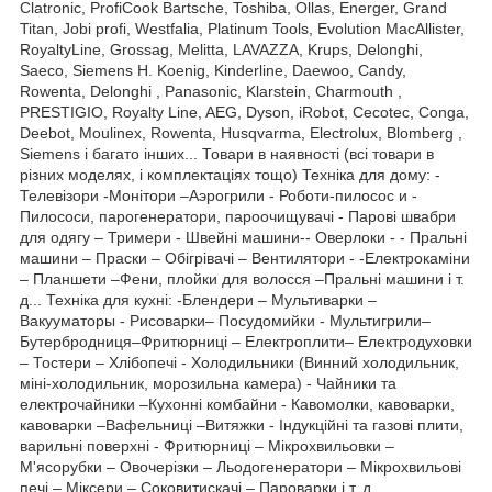
Clatronic, ProfiCook Bartsche, Toshiba, Ollas, Energer, Grand
Titan, Jobi profi, Westfalia, Platinum Tools, Evolution MacAllister,
RoyaltyLine, Grossag, Melitta, LAVAZZA, Krups, Delonghi,
Saeco, Siemens H. Koenig, Kinderline, Daewoo, Candy,
Rowenta, Delonghi , Panasonic, Klarstein, Charmouth ,
PRESTIGIO, Royalty Line, AEG, Dyson, iRobot, Cecotec, Conga,
Deebot, Moulinex, Rowenta, Husqvarma, Electrolux, Blomberg ,
Siemens і багато інших... Товари в наявності (всі товари в
різних моделях, і комплектаціях тощо) Техніка для дому: -
Телевізори -Монітори –Аэрогрили - Роботи-пилосос и -
Пилососи, парогенератори, пароочищувачі - Парові швабри
для одягу – Тримери - Швейні машини-- Оверлоки - - Пральні
машини – Праски – Обігрівачі – Вентилятори - -Електрокаміни
– Планшети –Фени, плойки для волосся –Пральні машини і т.
д... Техніка для кухні: -Блендери – Мультиварки –
Вакууматоры - Рисоварки– Посудомийки - Мультигрили–
Бутербродниця–Фритюрниці – Електроплити– Електродуховки
– Тостери – Хлібопечі - Холодильники (Винний холодильник,
міні-холодильник, морозильна камера) - Чайники та
електрочайники –Кухонні комбайни - Кавомолки, кавоварки,
кавоварки –Вафельниці –Витяжки - Індукційні та газові плити,
варильні поверхні - Фритюрниці – Мікрохвильовки –
М'ясорубки – Овочерізки – Льодогенератори – Мікрохвильові
печі – Міксери – Соковитискачі – Пароварки і т. д...