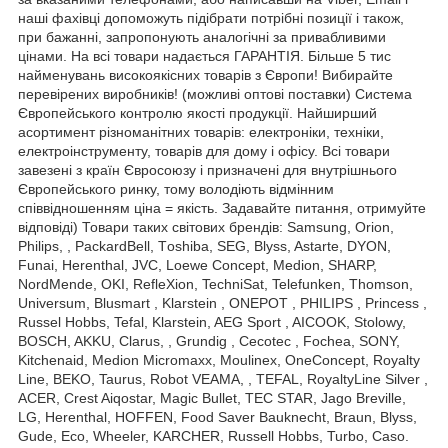
наші фахівці допоможуть підібрати потрібні позиції і також,
при бажанні, запропонують аналогічні за привабливими
цінами. На всі товари надається ГАРАНТІЯ. Більше 5 тис
найменувань високоякісних товарів з Європи! Вибирайте
перевірених виробників! (можливі оптові поставки) Система
Європейського контролю якості продукції. Найширший
асортимент різноманітних товарів: електроніки, техніки,
електроінструменту, товарів для дому і офісу. Всі товари
завезені з країн Євросоюзу і призначені для внутрішнього
Європейського ринку, тому володіють відмінним
співвідношенням ціна = якість. Задавайте питання, отримуйте
відповіді) Товари таких світових брендів: Samsung, Orion,
Philips, , PackardBell, Тoshiba, SEG, Blyss, Astarte, DYON,
Funai, Herenthal, JVC, Loewe Concept, Medion, SHARP,
NordMende, OKI, RefleXion, TechniSat, Telefunken, Thomson,
Universum, Blusmart , Klarstein , ONEPOT , PHILIPS , Princess ,
Russel Hobbs, Tefal, Klarstein, AEG Sport , AICOOK, Stolowy,
BOSCH, AKKU, Clarus, , Grundig , Cecotec , Fochea, SONY,
Kitchenaid, Medion Micromaxx, Moulinex, OneСoncept, Royalty
Line, BEKO, Taurus, Robot VEAMA, , TEFAL, RoyaltyLine Silver ,
ACER, Crest Aiqostar, Magic Bullet, TEC STAR, Jago Breville,
LG, Herenthal, HOFFEN, Food Saver Bauknecht, Braun, Blyss,
Gude, Eco, Wheeler, KARCHER, Russell Hobbs, Turbo, Caso.