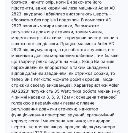
боятися і чинити опір, коли Ви захочете його
підстригти, адже керамічні леза машинки Adler AD
2823, акуратно і дбайливо вистригають шерсть –
абсолютно без порізів і подряпин. В комплект AD
2823 входить чотири насадки, Ви зможете
регулювати довжину стрижки, таким чином,
моделюючи різні нахили і коригуючи висоту вовни в
залежності від ділянки. Працює машинка Adler AD
2823 від акумулятора, а це набагато зручніше, ніж
машинки з довгим мережевим кабелем, тим більше
що тварину рідко сидить на місці. Якщо Ви раніше
переживали, як впораєтеся з таким складним і
відповідальним завданням, як стрижка собаки, то
тепер Ви з легкістю можете робити красиві, модні
стрижки своєму вихованцеві. Характеристики Adler
AD 2823: потужність 35 Watt; тиха робота механізму;
4 знімні насадки 3, 6, 9, 12 мм; оснащена титанової
головкою з керамічними лезами; плавне
регулювання довжини стрижки; індикатор
функціонування пристрою; зручний, ергономічний
корпус; легка і маневрена машинка; не видирає
шерсть; не дряпає шкіру; працює від акумулятора і
від мережі 220 В; зарядки акумулятора вистачає