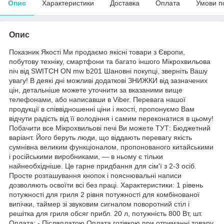
Опис
Характеристики
Доставка
Оплата
Умови п
Опис
Показник Якості Ми продаємо якісні товари з Європи,
побутову техніку, смартфони та багато іншого Мікрохвильова
піч від SWITCH ON mw b201 Шановні покупці, зверніть Вашу
увагу! В деякі дні можливі додаткові ЗНИЖКИ від зазначених
цін, детальніше можете уточнити за вказаними вище
телефонами, або написавши в Viber. Перевага нашої
продукції в співвідношенні ціни і якості, пропонуємо Вам
відчути радість від її володіння і самим переконатися в цьому!
Побачити все Мікрохвильові печі Ви можете ТУТ: Бюджетний
варіант. Його беруть люди, що віддають перевагу якість
сумнівна великим функціоналом, пропонованого китайськими
і російськими виробниками, — в ньому є тільки
найнеобхідніше. Це гарне придбання для сім'ї з 2-3 осіб.
Просте розташування кнопок і пояснювальні написи
дозволяють освоїти всі без праці. Характеристики: 1 рівень
потужності для гриля 2 рівня потужності для комбінованої
випічки, таймер зі звуковим сигналом поворотний стіл і
решітка для гриля обсяг прибл. 20 л, потужність 800 Вт, шт.
Оплата: - Післяплатою Оплата готівкою при отриманні товару