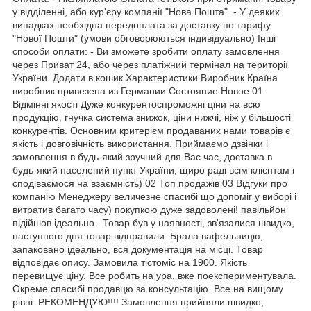
у відділенні, або кур'єру компанії "Нова Пошта". - У деяких
випадках необхідна передоплата за доставку по тарифу
"Нової Пошти" (умови обговорюються індивідуально) Інші
способи оплати: - Ви зможете зробити оплату замовлення
через Приват 24, або через платіжний термінал на території
України. Додати в кошик Характеристики Виробник Країна
виробник привезена из Германии Состояние Hовое 01
Відмінні якості Дуже конкурентоспроможні ціни на всю
продукцію, гнучка система знижок, ціни нижчі, ніж у більшості
конкурентів. Основним критерієм продаваних нами товарів є
якість і довговічність використання. Приймаємо дзвінки і
замовлення в будь-який зручний для Вас час, доставка в
будь-який населений пункт України, щиро раді всім клієнтам і
сподіваємося на взаємність) 02 Топ продажів 03 Відгуки про
компанію Менеджеру величезне спасибі що допоміг у виборі і
витратив багато часу) покупкою дуже задоволені! павільйон
підійшов ідеально . Товар був у наявності, зв'язалися швидко,
наступного дня товар відправили. Брала вафельницю,
запаковано ідеально, вся документація на місці. Товар
відповідає опису. Замовила тістоміс на 1900. Якість
перевищує ціну. Все робить на ура, вже поекспериментувала.
Окреме спасибі продавцю за консультацію. Все на вищому
рівні. РЕКОМЕНДУЮ!!!! Замовлення прийняли швидко,