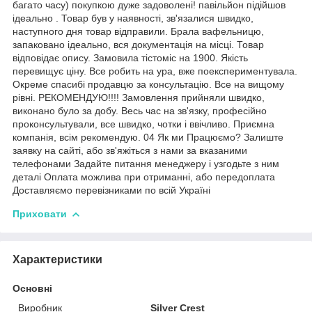
багато часу) покупкою дуже задоволені! павільйон підійшов
ідеально . Товар був у наявності, зв'язалися швидко,
наступного дня товар відправили. Брала вафельницю,
запаковано ідеально, вся документація на місці. Товар
відповідає опису. Замовила тістоміс на 1900. Якість
перевищує ціну. Все робить на ура, вже поекспериментувала.
Окреме спасибі продавцю за консультацію. Все на вищому
рівні. РЕКОМЕНДУЮ!!!! Замовлення прийняли швидко,
виконано було за добу. Весь час на зв'язку, професійно
проконсультували, все швидко, чотки і ввічливо. Приємна
компанія, всім рекомендую. 04 Як ми Працюємо? Залиште
заявку на сайті, або зв'яжіться з нами за вказаними
телефонами Задайте питання менеджеру і узгодьте з ним
деталі Оплата можлива при отриманні, або передоплата
Доставляємо перевізниками по всій Україні
Приховати
Характеристики
Основні
Виробник
Silver Crest