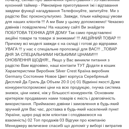
кухонний таймер - Рівномірне приготування їжі і відтавання
завдяки функції нагадування Телефонуйте, запитуйте. Ми з
радістю Вас проконсультуємо. Завжди, тільки найкращі умови
для наших клієнтів !!! А ми Вам у цьому допоможемо! Чекаємо
дзвінків і повідомлень! На нашому сайті Ви знайдете
ПОБУТОВА ТЕХНІКА ДЛЯ ДОМУ Так само представлені
акційні товари та товари зі знижками! !!! АКЦІЙНИЙ ТОВАР !!!
Причому всі моделі завжди є на складі і готові до відправки.
УВАГА !!! у нас є спеціальне пропозиції для ВАС!!! ,,ТОВАР
ДНЯ ЗА СПЕЦІАЛЬНИМИ НИЗЬКИМИ ЦІНАМИ!!!!
ОНОВЛЕННЯ ЩОДНЯ!,, Якщо у Вас виникли питання з
радістю Вам відповімо, наші контакти ТУТ Додати в кошик
Характеристики Виробник Silver Crest Країна виробник
Germany Состояние Новое Цвет корпуса Серебряный
Дисплей Да Гриль Да Объем 20.0 (л) 01 Відмінні якості Дуже
конкурентоспроможні ціни на всю продукцію, гнучка система
знижок, ціни нижчі, ніж у більшості конкурентів. Основним
критерієм продаваних нами товарів є якість і довговічність
використання. Приймаємо дзвінки і замовлення в будь-який
зручний для Вас час, доставка в будь-який населений пункт
України, щиро раді всім клієнтам і сподіваємося на
взаємність) 02 Топ продажів 03 Відгуки про компанію
Менеджеру величезне спасибі що допоміг у виборі і витратив