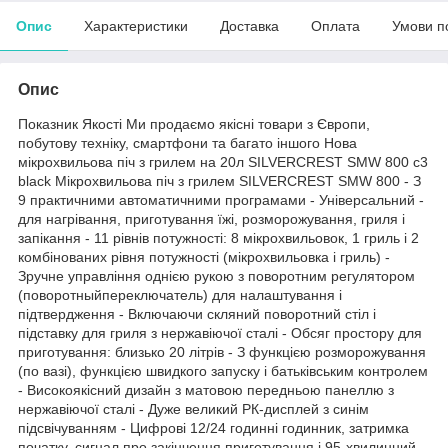
Опис
Характеристики
Доставка
Оплата
Умови п
Опис
Показник Якості Ми продаємо якісні товари з Європи,
побутову техніку, смартфони та багато іншого Нова
мікрохвильова піч з грилем на 20л SILVERCREST SMW 800 c3
black Мікрохвильова піч з грилем SILVERCREST SMW 800 - З
9 практичними автоматичними програмами - Універсальний -
для нагрівання, приготування їжі, розморожування, гриля і
запікання - 11 рівнів потужності: 8 мікрохвильовок, 1 гриль і 2
комбінованих рівня потужності (мікрохвильовка і гриль) -
Зручне управління однією рукою з поворотним регулятором
(поворотныйпереключатель) для налаштування і
підтвердження - Включаючи скляний поворотний стіл і
підставку для гриля з нержавіючої сталі - Обсяг простору для
приготування: близько 20 літрів - З функцією розморожування
(по вазі), функцією швидкого запуску і батьківським контролем
- Високоякісний дизайн з матовою передньою панеллю з
нержавіючої сталі - Дуже великий РК-дисплей з синім
підсвічуванням - Цифрові 12/24 годинні годинник, затримка
початку, сигнал про закінчення приготування і 95-хвилинний