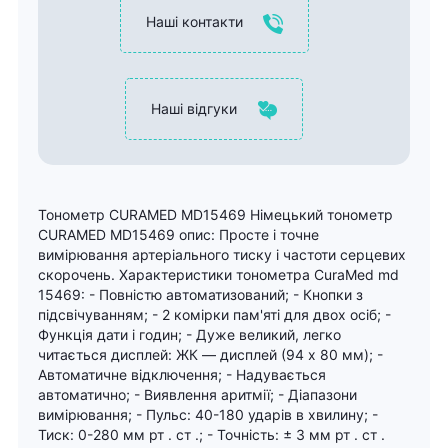
Наші контакти
Наші відгуки
Тонометр CURAMED MD15469 Німецький тонометр
CURAMED MD15469 опис: Просте і точне
вимірювання артеріального тиску і частоти серцевих
скорочень. Характеристики тонометра СuraMed md
15469: - Повністю автоматизований; - Кнопки з
підсвічуванням; - 2 комірки пам'яті для двох осіб; -
Функція дати і годин; - Дуже великий, легко
читається дисплей: ЖК ― дисплей (94 х 80 мм); -
Автоматичне відключення; - Надувається
автоматично; - Виявлення аритмії; - Діапазони
вимірювання; - Пульс: 40-180 ударів в хвилину; -
Тиск: 0-280 мм рт . ст .; - Точність: ± 3 мм рт . ст .