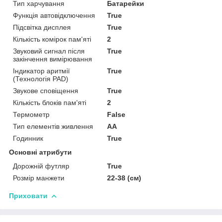
Тип харчування
Батарейки
Функція автовідключення
True
Підсвітка дисплея
True
Кількість комірок пам'яті
2
Звуковий сигнал після
True
закінчення вимірювання
Індикатор аритмії
True
(Технологія PAD)
Звукове сповіщення
True
Кількість блоків пам'яті
2
Термометр
False
Тип елементів живлення
AA
Годинник
True
Основні атрибути
Дорожній футляр
True
Розмір манжети
22-38 (см)
Приховати