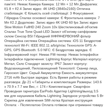
пам'яті: Немає Камера Камера: 12 Мп + 12 Мп Діафрагма:
f/1.8 + f/2.4 Запис відео: 4К UHD (3840x2160) Оптична
стабілізація: Є Кількість осей стабілізації: 3 Фокусування:
Гібридна Спалах основної камери: Є Фронтальна камера: 7
Мп f/2.2 Додатково: Запис відео 4K UHD 60 fps Запис відео
Slow Motion FullHD 240 Zoom 10x Шестилинзовый об'єктив
Спалах True Tone Quad-LED Захист об'єктиву сапфіровим
склом Сенсор BSI Гібридний ІНФРАЧЕРВОНИЙ фільтр
Операційна система Операційна система: iOS 11 Бездротові
технології Wi-Fi: IEEE 802.11 a/b/g/n/ac Технологія GPS: A-
GPS, GPS Bluetooth: 5.0 NFC: Є Бездротова зарядка: Є
Інфрачервоний порт: Немає FM-тюнер: Немає Інтерфейси
Інтерфейси підключення: Lightning Корпус Матеріал корпусу:
Метал, Скло Стандарт захисту: IP67 Захист корпусу:
Водозахищений, Пилозахищений Технології: Сканер лица,
Гироскоп Цвет: Серый Аккумулятор Емкость аккумулятора:
2716 mAh Быстрая зарядка: Есть Время работы в режиме
разговора: До 21 ч Габариты и комплектация Размеры: 143.6
х 70.9 х 7.7 мм Вес, г: 174 г Комплектация: Смартфон
Проводная гарнитура EarPods Адаптер Lightning/выход 3,5
мм для наушников Кабель Lightning Зарядное устройство 5 Вт
Скрепка для извлечения SIM-лотка Краткая инструкция
Оплата: - Післяплатою Оплата готівкою при отриманні товару