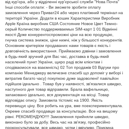
від кур'єра, або у відділенні кур'єрської служби "Нова Почта"
Інші способи оплати: - Ви зможете зробити оплату
замовлення через Приват24 або через платіжний термінал на
території України. Додати в кошик Характеристики Виробник
Apple Країна виробник США Состояние Новое Цвет Темно-
серый Количество поддерживаемых SIM-карт 1 01 Відмінні
якості Дуже конкурентоспроможні ціни на всю продукцію,
гнучка система знижок, ціни нижчі, ніж у більшості конкурентів.
Основним критерієм продаваних нами товарів є якість і
довговічність використання. Приймаємо дзвінки і замовлення
в будь-який зручний для Вас час, доставка в будь-який
населений пункт України, щиро раді всім клієнтам і
сподіваємося на взаємність) 02 Топ продажів 03 Відгуки про
компанію Менеджеру величезне спасибі що допоміг у виборі і
витратив багато часу) покупкою дуже задоволені! павільйон
підійшов ідеально . Товар був у наявності, зв'язалися швидко,
наступного дня товар відправили. Брала вафельницю,
запаковано ідеально, вся документація на місці. Товар
відповідає опису. Замовила тістоміс на 1900. Якість
перевищує ціну. Все робить на ура, вже поекспериментувала.
Окреме спасибі продавцю за консультацію. Все на вищому
рівні. РЕКОМЕНДУЮ!!!! Замовлення прийняли швидко,
виконано було за добу. Весь час на зв'язку, професійно
проконсультували, все швидко, чотки і ввічливо. Приємна