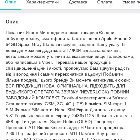
Опис
Характеристики
Доставка
Оплата
Умови п
Опис
Показник Якості Ми продаємо якісні товари з Європи,
побутову техніку, смартфони та багато іншого Apple iPhone X
64GB Space Gray Шановні покупці, зверніть Вашу увагу! В
деякі дні можливі додаткові ЗНИЖКИ від зазначених цін,
детальніше можете уточнити за вказаними вище телефонами,
або написавши в Viber. Перевага нашої продукції в
співвідношенні ціни і якості, пропонуємо Вам відчути радість
від її володіння і самим переконатися в цьому! Побачити
більше продукції цього бренду Ви можете натиснувши сюди:
ВСЯ ПРОДУКЦІЯ НОВА, ОРИГІНАЛЬНА, ПІДХОДИТЬ ДЛЯ
БУДЬ-ЯКОГО ОПЕРАТОРА ЗВ'ЯЗКУ (NEVERLOCK) ПОВНИЙ
ЗАВОДСЬКИЙ КОМПЛЕКТ. Технічні характеристики Зв'язок
Стандарти зв'язку: GSM, 3G, 4G (LTE) Кількість SIM-карт: 1
SIM Формат SIM-карти: Nano-SIM Екран Діагональ екрану:
5.8" Роздільна здатність екрану: 2436x1125 Щільність пікселів:
458 ppi Тип дисплея: Super Retina (OLED) Процесор
Процесор: A11 Bionic Кількість ядер: 6 Частота процесора:
2.39 ГГц Графічний процесор: M11 Пам'ять Внутрішня
пам'ять: 64 Гб Оперативна пам'ять: 3 Гб Слот для карти