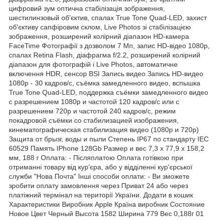
цифровий зум оптична стабілізація зображення,
шестилинзовый об'єктив, спалах True Tone Quad-LED, захист
об'єктиву сапфіровим склом, Live Photos зі стабілізацією
зображення, розширений колірний діапазон HD-камера
FaceTime Фотографії з дозволом 7 Мп, запис HD-відео 1080p,
спалах Retina Flash, діафрагма f/2.2, розширений колірний
діапазон для фотографій і Live Photos, автоматичне
включення HDR, сенсор BSI Запись видео Запись HD-видео
1080p - 30 кадров/с, съёмка замедленного видео, вспышка
True Tone Quad-LED, поддержка съёмки замедленного видео
с разрешением 1080р и частотой 120 кадров/с или с
разрешением 720р и частотой 240 кадров/с, режим
покадровой съёмки со стабилизацией изображения,
кинематографическая стабилизация видео (1080p и 720p)
Защита от брызг, воды и пыли Степень IP67 по стандарту IEC
60529 Память IPhone 128Gb Размер и вес 7,3 х 77,9 х 158,2
мм, 188 г Оплата: - Післяплатою Оплата готівкою при
отриманні товару від кур'єра, або у відділенні кур'єрської
служби "Нова Почта" Інші способи оплати: - Ви зможете
зробити оплату замовлення через Приват 24 або через
платіжний термінал на території України. Додати в кошик
Характеристики Виробник Apple Країна виробник Состояние
Новое Цвет Черный Высота 1582 Ширина 779 Вес 0,188г 01