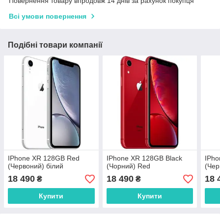
Повернення товару впродовж 14 днів за рахунок покупця
Всі умови повернення
Подібні товари компанії
IPhone XR 128GB Red
IPhone XR 128GB Black
IPho
(Червоний) білий
(Чорний) Red
(Чер
18 490
18 490
18 
₴
₴
Купити
Купити