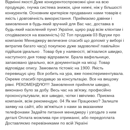
Відмінні якості Дуже конкурентоспроможні ціни на всю
продукцію, гнучка система знижок, ціни нижчі, ніж у більшості
конкурентів. Основним критерієм продаваних нами товарів є
якість і довговічність використання. Приймаємо дзвінки і
замовлення в будь-який зручний для Вас час, доставка в
будь-який населений пункт України, щиро раді всім клієнтам і
сподіваємося на взаємність) 02 Топ продажів 03 Відгуки про
компанію Менеджеру величезне спасибі що допоміг у виборі і
витратив багато часу) покупкою дуже задоволені! павільйон
підійшов ідеально . Товар був у наявності, зв'язалися швидко,
наступного дня товар відправили. Брала вафельницю,
запаковано ідеально, вся документація на місці. Товар
відповідає опису. Замовила тістоміс на 1900. Якість
перевищує ціну. Все робить на ура, вже поекспериментувала.
Окреме спасибі продавцю за консультацію. Все на вищому
рівні. РЕКОМЕНДУЮ!!!! Замовлення прийняли швидко,
виконано було за добу. Весь час на зв'язку, професійно
проконсультували, все швидко, чотки і ввічливо. Приємна
компанія, всім рекомендую. 04 Як ми Працюємо? Залиште
заявку на сайті, або зв'яжіться з нами за вказаними
телефонами Задайте питання менеджеру і узгодьте з ним
деталі Оплата можлива при отриманні, або передоплата
Доставляємо перевізниками по всій Україні