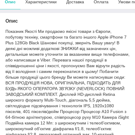
Опис
Характеристики
Доставка
Оплата
Умови п
Опис
Показник Якості Ми продаємо якісні товари з Європи,
побутову техніку, смартфони та багато іншого Apple iPhone 7
Plus 128Gb Black Шановні покупці, зверніть Вашу увагу! В
деякі дні можливі додаткові ЗНИЖКИ від зазначених цін,
детальніше можете уточнити за вказаними вище телефонами,
або написавши в Viber. Перевага нашої продукції в
співвідношенні ціни і якості, пропонуємо Вам відчути радість
від її володіння і самим переконатися в цьому! Побачити
більше продукції цього бренду Ви можете натиснувши сюди:
ВСЯ ПРОДУКЦІЯ НОВА, ОРИГІНАЛЬНА, ПІДХОДИТЬ ДЛЯ
БУДЬ-ЯКОГО ОПЕРАТОРА ЗВ'ЯЗКУ (NEVERLOCK) ПОВНИЙ
ЗАВОДСЬКИЙ КОМПЛЕКТ. Дисплей HD-дисплей Retina
широкого формату Multi‑Touch, діагональ 5,5 дюйма,
світлодіодне підсвічування і технологія IPS, 1920x1080
пікселів, 401 пікселів/дюйм Процесор Процесор A10 Fusion з
64-бітною архітектурою, співпроцесор руху M10 Камера iSight
Подвійна камера 12 Мп: з ширококутним і телеоб'єктивом,
ширококутний об'єктив: діафрагма f/1.8, телеоб'єктив:
діафрагма f/2.8, дворазовий оптичний зум; 10-кратний