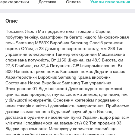
арактеристики
Доставка
Оплата
Умови повернення
Опис
Показник Якості Ми продаємо якісні товари з Європи,
побутову техніку, смартфони та багато іншого Микроволновая
печь Samsung ME83X Виробник Samsung Спосіб установки
окрема Об'єм, л 23 Діаметр поворотного столу, мм 288 Тип
управління електронний Таймер електронний Максимальна
споживана потужність, Вт 1150 Ширина, см 48,9 Висота, см
27,5 Глибина, см 37,4 Потужність СВЧ-випромінювання, Вт
800 Наявність гриля немає Конвекція немає Додати в кошик
Характеристики Виробник Samsung Країна виробник
Состояние Новое Виробник Samsung Тип управління
Электронное 01 Відмінні якості Дуже конкурентоспроможні
ціни на всю продукцію, гнучка система знижок, ціни нижчі, ніж
у більшості конкурентів. Основним критерієм продаваних
нами товарів є якість і довговічність використання. Приймаємо
дзвінки і замовлення в будь-який зручний для Вас час,
доставка в будь-який населений пункт України, щиро раді всім
клієнтам і сподіваємося на взаємність) 02 Топ продажів 03
Відгуки про компанію Менеджеру величезне спасибі що
допоміг у виборі і витратив багато часу) покупкою дуже