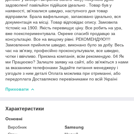
задоволені! павільйон підійшов ідеально . Товар був у
наявності, зв'язалися швидко, наступного дня товар
відправили. Брала вафельницю, запаковано ідеально, вся
документація на місці. Товар відповідає опису. Замовила
тістоміс на 1900. Якість перевищує ціну. Все робить на ура,
вже поекспериментувала. Окреме спасибі продавцю за
консультацію. Все на вищому рівні. РЕКОМЕНДУЮ!!!!
Замовлення прийняли швидко, виконано було за добу. Весь
час на зв'язку, професійно проконсультували, все швидко,
чотки і ввічливо. Приємна компанія, всім рекомендую. 04 Як
ми Працюємо? Залиште заявку на сайті, або зв'яжіться з нами
за вказаними телефонами Задайте питання менеджеру і
узгодьте з ним деталі Оплата можлива при отриманні, або
передоплата Доставляємо перевізниками по всій Україні
Приховати
Характеристики
Основні
Виробник
Samsung