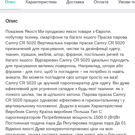
Опис
Характеристики
Доставка
Оплата
Умови п
Опис
Показник Якості Ми продаємо якісні товари з Європи,
побутову техніку, смартфони та багато іншого Праска парова
Camry CR 5020 Вертикальна парова праска Camry CR 5020
призначений для прасування, чистки та дезінфекції одягу,
тканин, іграшок, меблів, штор, фіранок, постільних речей та
багато іншого. Відпарювач Camry CR 5020 ідеально підходить
для прасування великих поверхонь. Наприклад, штори або
фіранки - для того, щоб їх погладити – не потрібно їх навіть
знімати, Ви можете погладити свої штори просто на вазі!.
Camry CR 5020 це зручний парогенератор для одягу. Він дуже
ефективний для усунення складок з будь-якої тканини: як з
тонкого шолка, так ів щільного катона. Парова праска Camry
CR 5020 працює однаково ефективно в горизонтальному і у
вертикальному положенні. Додати в кошик Характеристики
Виробник Camry Країна виробник Польша Тип С
парогенератором Потребляемая мощность 1500.0 (Вт)Вт
Постоянная подача пара Да Регулировка подачи пара Да 01
Відмінні якості Дуже конкурентоспроможні ціни на всю
продукцію, гнучка система знижок, ціни нижчі, ніж у більшості