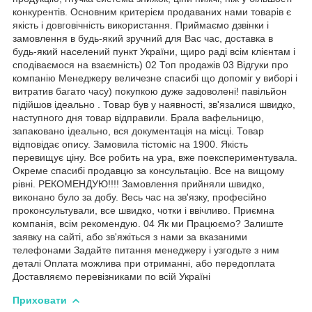
конкурентів. Основним критерієм продаваних нами товарів є
якість і довговічність використання. Приймаємо дзвінки і
замовлення в будь-який зручний для Вас час, доставка в
будь-який населений пункт України, щиро раді всім клієнтам і
сподіваємося на взаємність) 02 Топ продажів 03 Відгуки про
компанію Менеджеру величезне спасибі що допоміг у виборі і
витратив багато часу) покупкою дуже задоволені! павільйон
підійшов ідеально . Товар був у наявності, зв'язалися швидко,
наступного дня товар відправили. Брала вафельницю,
запаковано ідеально, вся документація на місці. Товар
відповідає опису. Замовила тістоміс на 1900. Якість
перевищує ціну. Все робить на ура, вже поекспериментувала.
Окреме спасибі продавцю за консультацію. Все на вищому
рівні. РЕКОМЕНДУЮ!!!! Замовлення прийняли швидко,
виконано було за добу. Весь час на зв'язку, професійно
проконсультували, все швидко, чотки і ввічливо. Приємна
компанія, всім рекомендую. 04 Як ми Працюємо? Залиште
заявку на сайті, або зв'яжіться з нами за вказаними
телефонами Задайте питання менеджеру і узгодьте з ним
деталі Оплата можлива при отриманні, або передоплата
Доставляємо перевізниками по всій Україні
Приховати