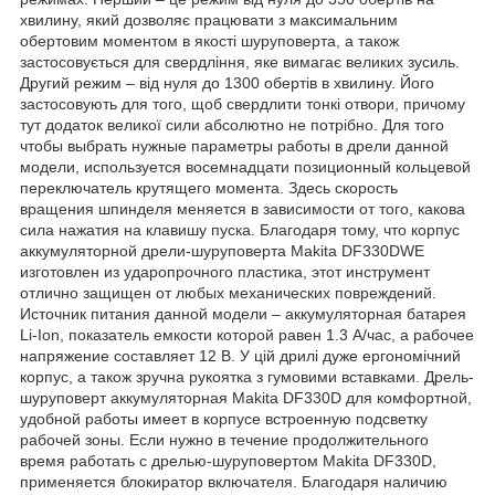
хвилину, який дозволяє працювати з максимальним
обертовим моментом в якості шуруповерта, а також
застосовується для свердління, яке вимагає великих зусиль.
Другий режим – від нуля до 1300 обертів в хвилину. Його
застосовують для того, щоб свердлити тонкі отвори, причому
тут додаток великої сили абсолютно не потрібно. Для того
чтобы выбрать нужные параметры работы в дрели данной
модели, используется восемнадцати позиционный кольцевой
переключатель крутящего момента. Здесь скорость
вращения шпинделя меняется в зависимости от того, какова
сила нажатия на клавишу пуска. Благодаря тому, что корпус
аккумуляторной дрели-шуруповерта Makita DF330DWE
изготовлен из ударопрочного пластика, этот инструмент
отлично защищен от любых механических повреждений.
Источник питания данной модели – аккумуляторная батарея
Li-Ion, показатель емкости которой равен 1.3 А/час, а рабочее
напряжение составляет 12 В. У цій дрилі дуже ергономічний
корпус, а також зручна рукоятка з гумовими вставками. Дрель-
шуруповерт аккумуляторная Makita DF330D для комфортной,
удобной работы имеет в корпусе встроенную подсветку
рабочей зоны. Если нужно в течение продолжительного
время работать с дрелью-шуруповертом Makita DF330D,
применяется блокиратор включателя. Благодаря наличию