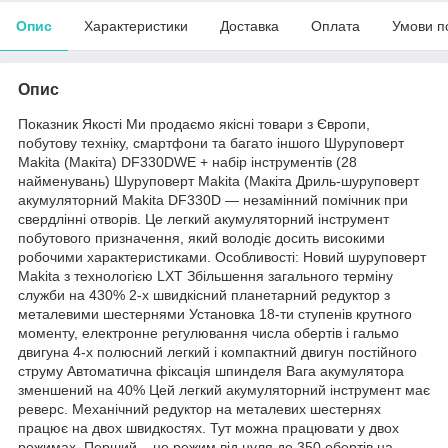
Опис
Характеристики
Доставка
Оплата
Умови п
Опис
Показник Якості Ми продаємо якісні товари з Європи,
побутову техніку, смартфони та багато іншого Шуруповерт
Makita (Макіта) DF330DWE + набір інструментів (28
найменувань) Шуруповерт Makita (Макіта Дриль-шуруповерт
акумуляторний Makita DF330D — незамінний помічник при
свердлінні отворів. Це легкий акумуляторний інструмент
побутового призначення, який володіє досить високими
робочими характеристиками. Особливості: Новий шуруповерт
Makita з технологією LXT Збільшення загального терміну
служби на 430% 2-х швидкісний планетарний редуктор з
металевими шестернями Установка 18-ти ступенів крутного
моменту, електронне регулювання числа обертів і гальмо
двигуна 4-х полюсний легкий і компактний двигун постійного
струму Автоматична фіксація шпинделя Вага акумулятора
зменшений на 40% Цей легкий акумуляторний інструмент має
реверс. Механічний редуктор на металевих шестернях
працює на двох швидкостях. Тут можна працювати у двох
режимах. Перший – це режим від нуля до 350 обертів на