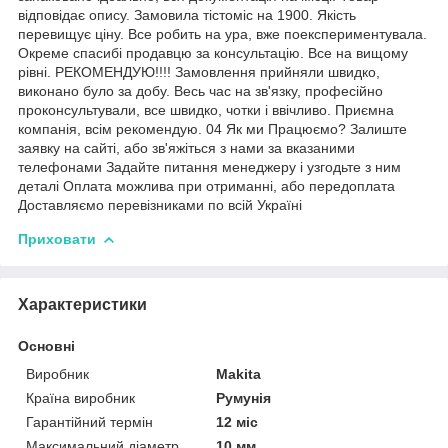
відповідає опису. Замовила тістоміс на 1900. Якість
перевищує ціну. Все робить на ура, вже поекспериментувала.
Окреме спасибі продавцю за консультацію. Все на вищому
рівні. РЕКОМЕНДУЮ!!!! Замовлення прийняли швидко,
виконано було за добу. Весь час на зв'язку, професійно
проконсультували, все швидко, чотки і ввічливо. Приємна
компанія, всім рекомендую. 04 Як ми Працюємо? Залиште
заявку на сайті, або зв'яжіться з нами за вказаними
телефонами Задайте питання менеджеру і узгодьте з ним
деталі Оплата можлива при отриманні, або передоплата
Доставляємо перевізниками по всій Україні
Приховати
Характеристики
Основні
Виробник
Makita
Країна виробник
Румунія
Гарантійний термін
12 міс
Максимальний діаметр
10 мм