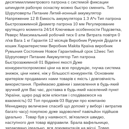
десятимиллиметрового патрона с системой фиксации
шпинделя рабочую оснастку можно быстро сменить. Тип
Шуруповерты Питание Литий-ионный аккумулятор
Напряжение 12 В Емкость аккумулятора 1.3 А*ч Тип патрона
Быстрозажимной Диаметр патрона 10 мм Регулирование
крутящего момента 24/14 Ключевые особенности Подсветка,
Реверс Максимальний робочий тиск 0 атм Витрата повітря 0
л/хв Вага 1 кг Гарантія 12 місяців Виробник Румунія Додати в
кошик Характеристики Виробник Makita Країна виробник
Румыния Состояние Новое Гарантийный срок 12мес Тип
Шуруповерт Питание Аккумулятор Тип патрона
Быстрозажимной 01 Відмінні якості Дуже
конкурентоспроможні ціни на всю продукцію, гнучка система
знижок, ціни нижчі, ніж у більшості конкурентів. Основним
критерієм продаваних нами товарів є якість і довговічність
використання. Приймаємо дзвінки і замовлення в будь-який
зручний для Вас час, доставка в будь-який населений пункт
України, щиро раді всім клієнтам і сподіваємося на
взаємність) 02 Топ продажів 03 Відгуки про компанію
Менеджеру величезне спасибі що допоміг у виборі і витратив
багато часу) покупкою дуже задоволені! павільйон підійшов
ідеально . Товар був у наявності, зв'язалися швидко,
наступного дня товар відправили. Брала вафельницю,
запаковано ідеально, вся документація на місці. Товар