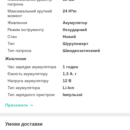
патрона
Максимальний крутний
24 H*m
момент
Живлення
Акумулятор
Режим інструменту
безударний
Стан
Новий
Тип
Шуруповерт
Тип патрона
Швидкозатискний
Живлення
Час зарядки акумулятора
1 годин
Ємність акумулятору
1.3 А. г
Напруга акумулятору
12 В
Тип акумулятора
Li-Ion
Тип зарядного пристрою
Імпульсні
Приховати
Умови доставки