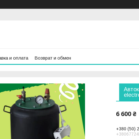
вка и оплата
Возврат и обмен
Авток
elect
6 600 ₴
+380 (50) 
+38067724