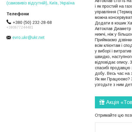
Автоклав стоїть на
(самовивіз відсутній), Київ, Україна
і як простий на га
управління (Термор
можна консервувати
+380 (50) 232-28-68
Додати в кошик Ха
+380677244481
Автоклав Диаметр 
нижчі, ніж у більш
evro.ukr@ukr.net
Приймаємо дзвінки
всім клієнтам і сп
у виборі і витрати
швидко, наступног
відповідає опису. 
спасибі продавцю 
добу. Весь час на 
Як ми Працюємо? З
узгодьте з ним де
Акція «То
Отримайте цю пози