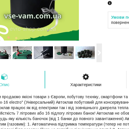
повернен
Опис
Характеристики
 продаємо якісні товари з Європи, побутову техніку, смартфони та
х-16 electro" (Універсальний) Автоклав побутовий для консервуван
клав працює як від електрики так і від зовнішнього джерела тепла 
Місткість 7 літрових або 16 підлогу літрових банок! Автоклав не об
удь-яку кількість баночок (від 1 банки до повного завантаження) А
тим (газовим): 1. Автоматична підтримка температури (тепер не по