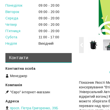
Понеділок
09:00
20:00
Вівторок
09:00
20:00
Середа
09:00
20:00
Четвер
09:00
20:00
Пʼятниця
09:00
20:00
Субота
11:00
17:00
Неділя
Вихідний
Контакти
Менеджер
Показник Якості Ми
консервування "Вті
Універсальний Авто
"Євро" інтернет-магазин
відкритий вогонь) 
можете зберігати б
переваги над прос
просп. Петра Григоренко, 39Б