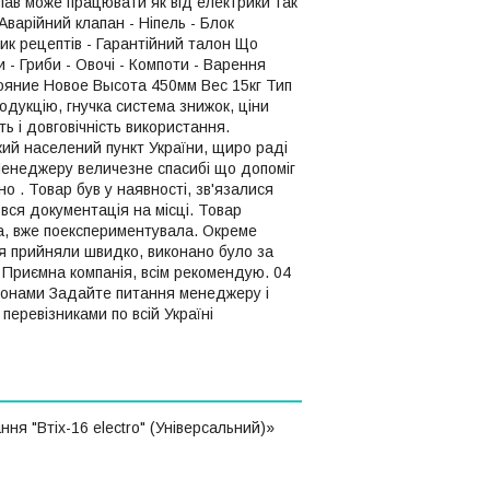
оклав може працювати як від електрики так
Аварійний клапан - Ніпель - Блок
ник рецептів - Гарантійний талон Що
 - Гриби - Овочі - Компоти - Варення
ояние Новое Высота 450мм Вес 15кг Тип
одукцію, гнучка система знижок, ціни
ть і довговічність використання.
кий населений пункт України, щиро раді
ю Менеджеру величезне спасибі що допоміг
но . Товар був у наявності, зв'язалися
вся документація на місці. Товар
ра, вже поекспериментувала. Окреме
я прийняли швидко, виконано було за
. Приємна компанія, всім рекомендую. 04
ефонами Задайте питання менеджеру і
еревізниками по всій Україні
я "Втіх-16 electro" (Універсальний)»