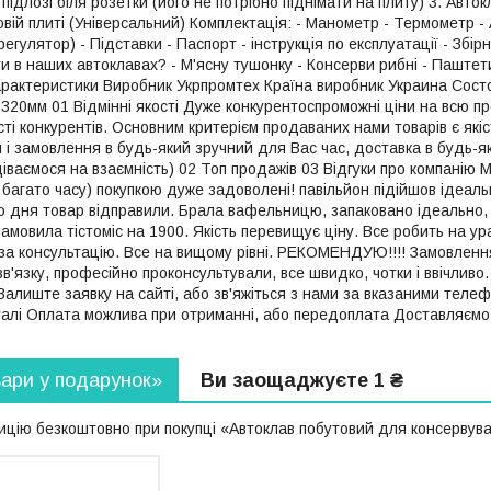
 підлозі біля розетки (його не потрібно піднімати на плиту) 3. Авт
зовій плиті (Універсальний) Комплектація: - Манометр - Термометр - 
егулятор) - Підставки - Паспорт - інструкція по експлуатації - Збір
 в наших автоклавах? - М'ясну тушонку - Консерви рибні - Паштети
рактеристики Виробник Укрпромтех Країна виробник Украина Сост
320мм 01 Відмінні якості Дуже конкурентоспроможні ціни на всю пр
ості конкурентів. Основним критерієм продаваних нами товарів є якіс
 і замовлення в будь-який зручний для Вас час, доставка в будь-я
одіваємося на взаємність) 02 Топ продажів 03 Відгуки про компані
в багато часу) покупкою дуже задоволені! павільйон підійшов ідеаль
о дня товар відправили. Брала вафельницю, запаковано ідеально, 
Замовила тістоміс на 1900. Якість перевищує ціну. Все робить на у
за консультацію. Все на вищому рівні. РЕКОМЕНДУЮ!!!! Замовленн
зв'язку, професійно проконсультували, все швидко, чотки і ввічливо
алиште заявку на сайті, або зв'яжіться з нами за вказаними тел
талі Оплата можлива при отриманні, або передоплата Доставляємо п
вари у подарунок»
Ви заощаджуєте 1 ₴
цію безкоштовно при покупці «Автоклав побутовий для консервуванн