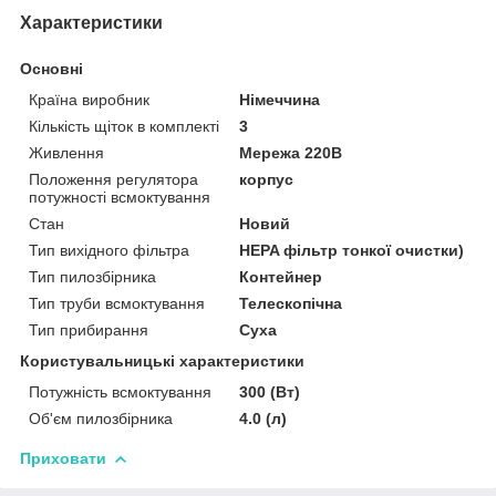
Характеристики
Основні
Країна виробник
Німеччина
Кількість щіток в комплекті
3
Живлення
Мережа 220В
Положення регулятора
корпус
потужності всмоктування
Стан
Новий
Тип вихідного фільтра
HEPA фільтр тонкої очистки)
Тип пилозбірника
Контейнер
Тип труби всмоктування
Телескопічна
Тип прибирання
Суха
Користувальницькі характеристики
Потужність всмоктування
300 (Вт)
Об'єм пилозбірника
4.0 (л)
Приховати