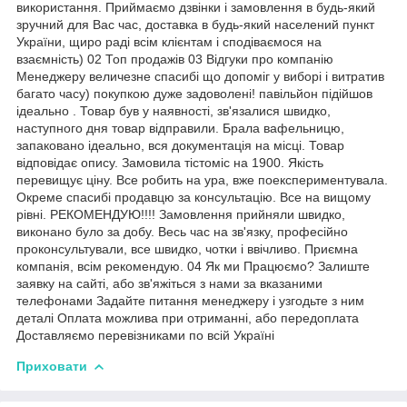
використання. Приймаємо дзвінки і замовлення в будь-який
зручний для Вас час, доставка в будь-який населений пункт
України, щиро раді всім клієнтам і сподіваємося на
взаємність) 02 Топ продажів 03 Відгуки про компанію
Менеджеру величезне спасибі що допоміг у виборі і витратив
багато часу) покупкою дуже задоволені! павільйон підійшов
ідеально . Товар був у наявності, зв'язалися швидко,
наступного дня товар відправили. Брала вафельницю,
запаковано ідеально, вся документація на місці. Товар
відповідає опису. Замовила тістоміс на 1900. Якість
перевищує ціну. Все робить на ура, вже поекспериментувала.
Окреме спасибі продавцю за консультацію. Все на вищому
рівні. РЕКОМЕНДУЮ!!!! Замовлення прийняли швидко,
виконано було за добу. Весь час на зв'язку, професійно
проконсультували, все швидко, чотки і ввічливо. Приємна
компанія, всім рекомендую. 04 Як ми Працюємо? Залиште
заявку на сайті, або зв'яжіться з нами за вказаними
телефонами Задайте питання менеджеру і узгодьте з ним
деталі Оплата можлива при отриманні, або передоплата
Доставляємо перевізниками по всій Україні
Приховати