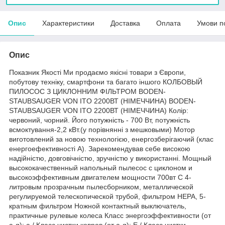
Опис
Характеристики
Доставка
Оплата
Умови п
Опис
Показник Якості Ми продаємо якісні товари з Європи,
побутову техніку, смартфони та багато іншого КОЛБОВЫЙ
ПИЛОСОС З ЦИКЛОННИМ ФІЛЬТРОМ BODEN-
STAUBSAUGER VON ITO 2200ВТ (НІМЕЧЧИНА) BODEN-
STAUBSAUGER VON ITO 2200ВТ (НІМЕЧЧИНА) Колір:
червоний, чорний. Його потужність - 700 Вт, потужність
всмоктування-2,2 кВт.(у порівнянні з мешковыми) Мотор
виготовлений за новою технологією, енергозберігаючий (клас
енергоефективності А). Зарекомендував себе високою
надійністю, довговічністю, зручністю у використанні. Мощный
высококачественный напольный пылесос с циклоном и
высокоэффективным двигателем мощности 700вт С 4-
литровым прозрачным пылесборником, металлической
регулируемой телескопической трубой, фильтром HEPA, 5-
кратным фильтром Ножной контактный выключатель,
практичные рулевые колеса Класс энергоэффективности (от
a-g): a / Класс чистки ковров (от a-g): E / Класс чистки