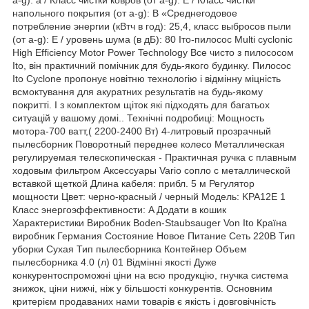
напольного покрытия (от a-g): B «Среднегодовое
потребление энергии (кВтч в год): 25,4, класс выбросов пыли
(от a-g): E / уровень шума (в дБ): 80 Іто-пилосос Multi cyclonic
High Efficiency Motor Power Technology Все чисто з пилососом
Ito, він практичний помічник для будь-якого будинку. Пилосос
Ito Cyclone пропонує новітню технологію і відмінну міцність
всмоктування для акуратних результатів на будь-якому
покритті. І з комплектом щіток які підходять для багатьох
ситуацій у вашому домі.. Технічні подробиці: Мощность
мотора-700 ватт,( 2200-2400 Вт) 4-литровый прозрачный
пылесборник Поворотный переднее колесо Металлическая
регулируемая телескопическая - Практичная ручка с плавным
ходовым фильтром Аксессуары Vario сопло с металлической
вставкой щеткой Длина кабеля: прибл. 5 м Регулятор
мощности Цвет: черно-красный / черный Модель: KPA12E 1
Класс энергоэффективности: A Додати в кошик
Характеристики Виробник Boden-Staubsauger Von Ito Країна
виробник Германия Состояние Новое Питание Сеть 220В Тип
уборки Сухая Тип пылесборника Контейнер Объем
пылесборника 4.0 (л) 01 Відмінні якості Дуже
конкурентоспроможні ціни на всю продукцію, гнучка система
знижок, ціни нижчі, ніж у більшості конкурентів. Основним
критерієм продаваних нами товарів є якість і довговічність