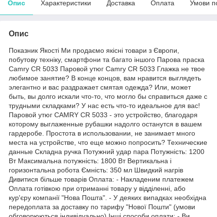
Опис
Характеристики
Доставка
Оплата
Умови п
Опис
Показник Якості Ми продаємо якісні товари з Європи,
побутову техніку, смартфони та багато іншого Парова праска
Camry CR 5033 Паровой утюг Camry CR 5033 Глажка не твое
любимое занятие? В конце концов, вам нравится выглядеть
элегантно и вас раздражает смятая одежда? Или, может
быть, вы долго искали что-то, что могло бы справиться даже с
трудными складками? У нас есть что-то идеальное для вас!
Паровой утюг CAMRY CR 5033 - это устройство, благодаря
которому выглаженные рубашки надолго останутся в вашем
гардеробе. Простота в использовании, не занимает много
места на устройстве, что еще можно попросить? Технические
данные Складна ручка Потужний удар пара Потужність: 1200
Вт Максимальна потужність: 1800 Вт Вертикальна і
горизонтальна робота Ємність: 350 мл Швидкий нагрів
Дивитися більше товарів Оплата: - Накладеним платежем
Оплата готівкою при отриманні товару у відділенні, або
кур'єру компанії "Нова Пошта". - У деяких випадках необхідна
передоплата за доставку по тарифу "Нової Пошти" (умови
обговорюються індивідуально) Інші способи оплати: - Ви