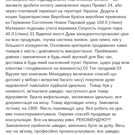
зможете зробити оплату замовлення через Приват 24, або
через платіжний термінал на території України. Додати в
кошик Характеристики Виробник Країна виробник привезена
из Германии Состояние Новое Паровой удар 150.0 (г/мин)
Материал подошвы утюга керамика Скорость подачи пара
40.0 (г/мин) 01 Відмінні якості Дуже конкурентоспроможні ціни
на всю продукцію, гнучка система знижок, ціни нижчі, ніж у
більшості конкурентів. Основним критерієм продаваних нами
товарів є якість і довговічність використання. Приймаємо
дзвінки і замовлення в будь-який зручний для Вас час,
доставка в будь-який населений пункт України, щиро раді всім
клієнтам і сподіваємося на взаємність) 02 Топ продажів 03
Відгуки про компанію Менеджеру величезне спасибі що
допоміг у виборі і витратив багато часу) покупкою дуже
задоволені! павільйон підійшов ідеально . Товар був у
наявності, зв'язалися швидко, наступного дня товар
відправили. Брала вафельницю, запаковано ідеально, вся
документація на місці. Товар відповідає опису. Замовила
тістоміс на 1900. Якість перевищує ціну. Все робить на ура,
вже поекспериментувала. Окреме спасибі продавцю за
консультацію. Все на вищому рівні. РЕКОМЕНДУЮ!!!!
Замовлення прийняли швидко, виконано було за добу. Весь
час на зв'язку, професійно проконсультували, все швидко,