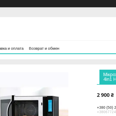
вка и оплата
Возврат и обмен
Мікро
4in1 
2 900 ₴
+380 (50) 
+38067724