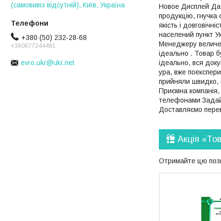
(самовивіз відсутній), Київ, Україна
Новое Дисплей Да 
продукцію, гнучка 
якість і довговічн
населений пункт Ук
+380 (50) 232-28-68
Менеджеру величезн
+380677244481
ідеально . Товар 
ідеально, вся доку
evro.ukr@ukr.net
ура, вже поекспер
прийняли швидко, в
Приємна компанія,
телефонами Задайт
Доставляємо переві
Акція «То
Отримайте цю пози