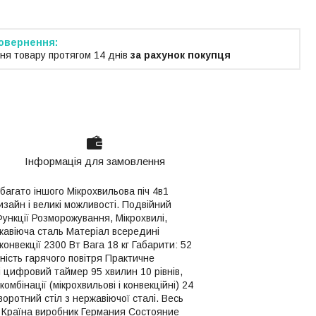
ня товару протягом 14 днів
за рахунок покупця
Інформація для замовлення
багато іншого Мікрохвильова піч 4в1
изайн і великі можливості. Подвійний
Функції Розморожування, Мікрохвилі,
жавіюча сталь Матеріал всередині
онвекції 2300 Вт Вага 18 кг Габарити: 52
ужність гарячого повітря Практичне
і цифровий таймер 95 хвилин 10 рівнів,
мбінації (мікрохвильові і конвекційні) 24
оротний стіл з нержавіючої сталі. Весь
n Країна виробник Германия Состояние