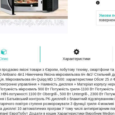
повернен
Опис
Характеристики
 продаємо якісні товари з Європи, побутову техніку, смартфони та 
 Ambiano 4in1 Німеччина Якісна мікрохвильова піч 4в1! Стильний д
ія. Мікрохвильова піч Quiqq MD 17500: характеристики Обсяг 25 л 
Електронне управління + Наявність дисплея + Матеріал корпусу нер
отужність мікрохвиль 900 Вт Потужність гриля-1100 Вт Потужність к
 НВЧ-потужності 1100 Вт Obergrill-, 500 Вт Untergrill-, 2300 Вт Пот
ня і Батьківський контроль РК-дисплей з блакитний підсвічуванням 
гарячого повітря ступеня розморожувати 3 функції гриля 4 можливі ко
а дисплеї 10 автоматичних програм У тому числі антипригарним пов
омпанії ЕвроПобут Додати в кошик Характеристики Виробник Medio