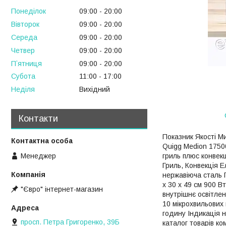
Понеділок
09:00
20:00
Вівторок
09:00
20:00
Середа
09:00
20:00
Четвер
09:00
20:00
Пʼятниця
09:00
20:00
Субота
11:00
17:00
Неділя
Вихідний
Контакти
Показник Якості Ми
Quigg Medion 17500
Менеджер
гриль плюс конвекц
Гриль, Конвекція 
нержавіюча сталь П
x 30 x 49 см 900 Вт
"Євро" інтернет-магазин
внутрішнє освітлен
10 мікрохвильових 
годину Індикація н
просп. Петра Григоренко, 39Б
каталог товарів к