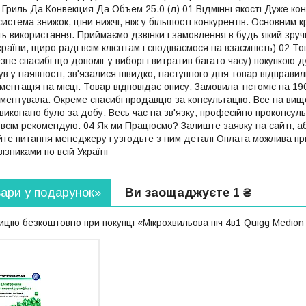
Гриль Да Конвекция Да Объем 25.0 (л) 01 Відмінні якості Дуже ко
система знижок, ціни нижчі, ніж у більшості конкурентів. Основним 
ість використання. Приймаємо дзвінки і замовлення в будь-який зру
раїни, щиро раді всім клієнтам і сподіваємося на взаємність) 02 То
е спасибі що допоміг у виборі і витратив багато часу) покупкою д
був у наявності, зв'язалися швидко, наступного дня товар відправ
ментація на місці. Товар відповідає опису. Замовила тістоміс на 19
иментувала. Окреме спасибі продавцю за консультацію. Все на ви
иконано було за добу. Весь час на зв'язку, професійно проконсульт
 всім рекомендую. 04 Як ми Працюємо? Залиште заявку на сайті, аб
е питання менеджеру і узгодьте з ним деталі Оплата можлива пр
зниками по всій Україні
вари у подарунок»
Ви заощаджуєте 1 ₴
цію безкоштовно при покупці «Мікрохвильова піч 4в1 Quigg Medion