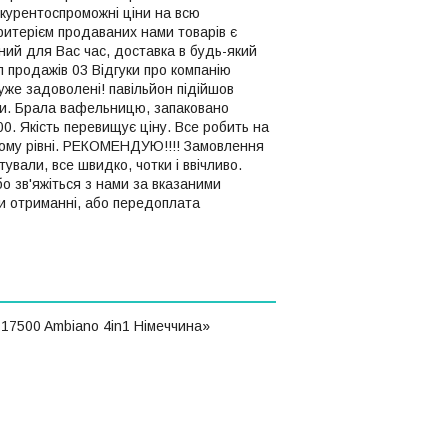
нкурентоспроможні ціни на всю
критерієм продаваних нами товарів є
чний для Вас час, доставка в будь-який
п продажів 03 Відгуки про компанію
уже задоволені! павільйон підійшов
или. Брала вафельницю, запаковано
00. Якість перевищує ціну. Все робить на
щому рівні. РЕКОМЕНДУЮ!!!! Замовлення
ували, все швидко, чотки і ввічливо.
о зв'яжіться з нами за вказаними
и отриманні, або передоплата
 17500 Ambiano 4in1 Німеччина»