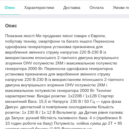
Опис
Характеристики
Доставка
Оплата
Умови п
Опис
Показник якості Ми продаємо якісні товари з Європи,
побутову техніку, смартфони та багато іншого Переносна
однофазна генераторна установка призначена для
вироблення змінного струму напругою 220 В-230 В із
використанням японського 2-тактного двигуна внутрішнього
згоряння OHV потужністю 2КМ і максимальною потужністю
генератора 2000 Вт. Переносна однофазна генераторна
установка призначена для вироблення змінного струму
напругою 220 В-230 В із використанням японського 2-тактного
двигуна внутрішнього згоряння OHV потужністю 2КМ і
максимальною потужністю генератора 2000 Вт. Технічні
характеристики: Вихідні розетки: 1x220В / 1x12В Стартер:
механічний Вага: 15,5 кг Напруга: 230 В / 50 Гц — одна фаза
Двигун: двотактний із повітряним охолодженням Кількість
розеток: 1x 230 В / 1x 12 В Вольтметр: да Датчик рівня палива:
да Запуск: ручний Місткість паливного бака: 4 л (приблизно 8-
10 годин роботи на баку) Потужність: олійна суміш до 2T + 95
неетильований бензин (1:50) Встановлено на