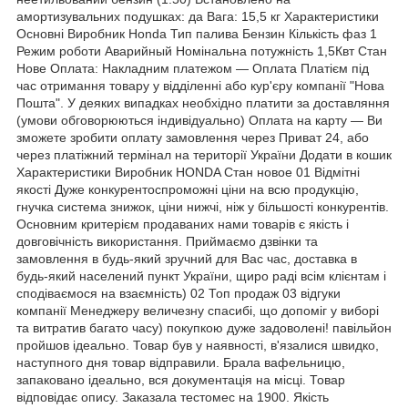
амортизувальних подушках: да Вага: 15,5 кг Характеристики
Основні Виробник Honda Тип палива Бензин Кількість фаз 1
Режим роботи Аварийный Номінальна потужність 1,5Квт Стан
Нове Оплата: Накладним платежом — Оплата Платієм під
час отримання товару у відділенні або кур'єру компанії "Нова
Пошта". У деяких випадках необхідно платити за доставляння
(умови обговорюються індивідуально) Оплата на карту — Ви
зможете зробити оплату замовлення через Приват 24, або
через платіжний термінал на території України Додати в кошик
Характеристики Виробник HONDA Стан новое 01 Відмітні
якості Дуже конкурентоспроможні ціни на всю продукцію,
гнучка система знижок, ціни нижчі, ніж у більшості конкурентів.
Основним критерієм продаваних нами товарів є якість і
довговічність використання. Приймаємо дзвінки та
замовлення в будь-який зручний для Вас час, доставка в
будь-який населений пункт України, щиро раді всім клієнтам і
сподіваємося на взаємність) 02 Топ продаж 03 відгуки
компанії Менеджеру величезну спасибі, що допоміг у виборі
та витратив багато часу) покупкою дуже задоволені! павільйон
пройшов ідеально. Товар був у наявності, в'язалися швидко,
наступного дня товар відправили. Брала вафельницю,
запаковано ідеально, вся документація на місці. Товар
відповідає опису. Заказала тестомес на 1900. Якість