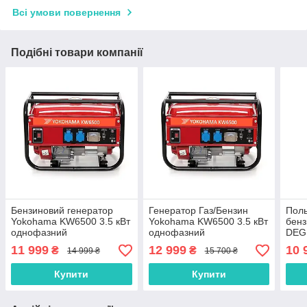
Всі умови повернення
Подібні товари компанії
Бензиновий генератор
Генератор Газ/Бензин
Пол
Yokohama KW6500 3.5 кВт
Yokohama KW6500 3.5 кВт
бенз
однофазний
однофазний
DEG
11 999
12 999
10 
₴
₴
14 999 ₴
15 700 ₴
Купити
Купити