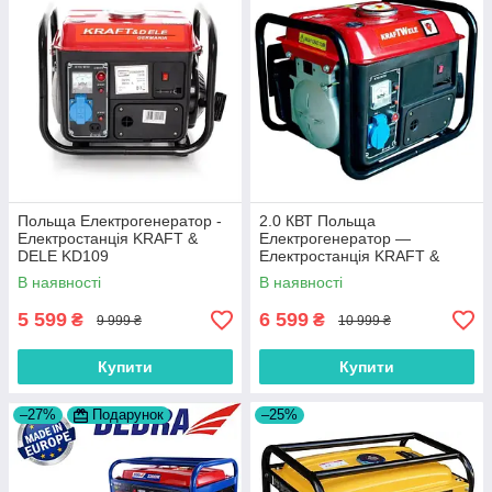
Польща Електрогенератор -
2.0 КВТ Польща
Електростанція KRAFT &
Електрогенератор —
DELE KD109
Електростанція KRAFT &
DELE KD (Kraft welle) 2,0 КВТ
В наявності
В наявності
5 599
6 599
₴
₴
9 999 ₴
10 999 ₴
Купити
Купити
–27%
Подарунок
–25%