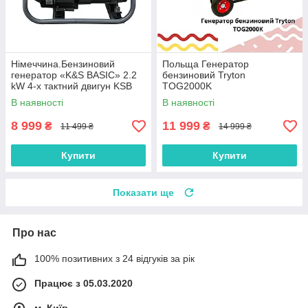
Нiмеччина.Бензиновий
Польща Генератор
генератор «K&S BASIC» 2.2
бензиновий Tryton
kW 4-х тактний двигун KSB
TOG2000K
2200A
В наявності
В наявності
8 999
11 999
₴
₴
11 499 ₴
14 999 ₴
Купити
Купити
Показати ще
Про нас
100% позитивних з 24 відгуків за рік
Працює з 05.03.2020