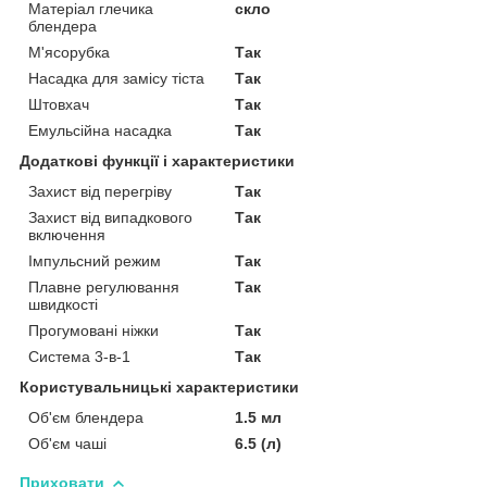
Матеріал глечика
скло
блендера
М'ясорубка
Так
Насадка для замісу тіста
Так
Штовхач
Так
Емульсійна насадка
Так
Додаткові функції і характеристики
Захист від перегріву
Так
Захист від випадкового
Так
включення
Імпульсний режим
Так
Плавне регулювання
Так
швидкості
Прогумовані ніжки
Так
Система 3-в-1
Так
Користувальницькі характеристики
Об'єм блендера
1.5 мл
Об'єм чаші
6.5 (л)
Приховати