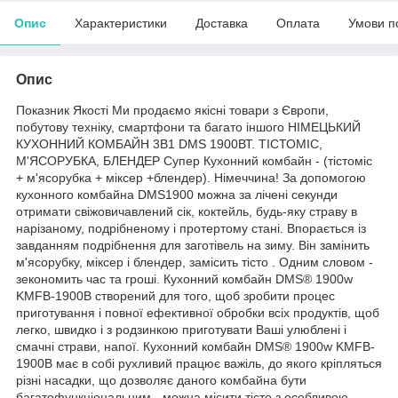
Опис
Характеристики
Доставка
Оплата
Умови п
Опис
Показник Якості Ми продаємо якісні товари з Європи,
побутову техніку, смартфони та багато іншого НІМЕЦЬКИЙ
КУХОННИЙ КОМБАЙН 3В1 DMS 1900ВТ. ТІСТОМІС,
М'ЯСОРУБКА, БЛЕНДЕР Супер Кухонний комбайн - (тістоміс
+ м'ясорубка + міксер +блендер). Німеччина! За допомогою
кухонного комбайна DMS1900 можна за лічені секунди
отримати свіжовичавлений сік, коктейль, будь-яку страву в
нарізаному, подрібненому і протертому стані. Впорається із
завданням подрібнення для заготівель на зиму. Він замінить
м'ясорубку, міксер і блендер, замісить тісто . Одним словом -
зекономить час та гроші. Кухонний комбайн DMS® 1900w
KMFB-1900B створений для того, щоб зробити процес
приготування і повної ефективної обробки всіх продуктів, щоб
легко, швидко і з родзинкою приготувати Ваші улюблені і
смачні страви, напої. Кухонний комбайн DMS® 1900w KMFB-
1900B має в собі рухливий працює важіль, до якого кріпляться
різні насадки, що дозволяє даного комбайна бути
багатофункціональним - можна місити тісто з особливою