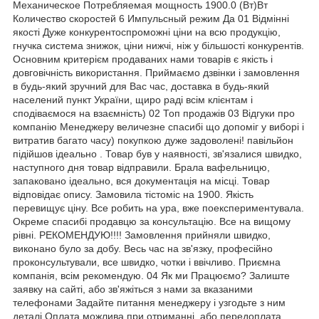
Механическое Потребляемая мощность 1900.0 (Вт)Вт
Количество скоростей 6 Импульсный режим Да 01 Відмінні
якості Дуже конкурентоспроможні ціни на всю продукцію,
гнучка система знижок, ціни нижчі, ніж у більшості конкурентів.
Основним критерієм продаваних нами товарів є якість і
довговічність використання. Приймаємо дзвінки і замовлення
в будь-який зручний для Вас час, доставка в будь-який
населений пункт України, щиро раді всім клієнтам і
сподіваємося на взаємність) 02 Топ продажів 03 Відгуки про
компанію Менеджеру величезне спасибі що допоміг у виборі і
витратив багато часу) покупкою дуже задоволені! павільйон
підійшов ідеально . Товар був у наявності, зв'язалися швидко,
наступного дня товар відправили. Брала вафельницю,
запаковано ідеально, вся документація на місці. Товар
відповідає опису. Замовила тістоміс на 1900. Якість
перевищує ціну. Все робить на ура, вже поекспериментувала.
Окреме спасибі продавцю за консультацію. Все на вищому
рівні. РЕКОМЕНДУЮ!!!! Замовлення прийняли швидко,
виконано було за добу. Весь час на зв'язку, професійно
проконсультували, все швидко, чотки і ввічливо. Приємна
компанія, всім рекомендую. 04 Як ми Працюємо? Залиште
заявку на сайті, або зв'яжіться з нами за вказаними
телефонами Задайте питання менеджеру і узгодьте з ним
деталі Оплата можлива при отриманні, або передоплата