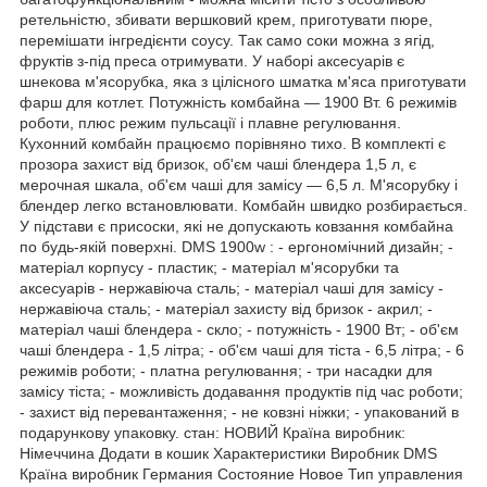
ретельністю, збивати вершковий крем, приготувати пюре,
перемішати інгредієнти соусу. Так само соки можна з ягід,
фруктів з-під преса отримувати. У наборі аксесуарів є
шнекова м'ясорубка, яка з цілісного шматка м'яса приготувати
фарш для котлет. Потужність комбайна ― 1900 Вт. 6 режимів
роботи, плюс режим пульсації і плавне регулювання.
Кухонний комбайн працюємо порівняно тихо. В комплекті є
прозора захист від бризок, об'єм чаші блендера 1,5 л, є
мерочная шкала, об'єм чаші для замісу ― 6,5 л. М'ясорубку і
блендер легко встановлювати. Комбайн швидко розбирається.
У підстави є присоски, які не допускають ковзання комбайна
по будь-якій поверхні. DMS 1900w : - ергономічний дизайн; -
матеріал корпусу - пластик; - матеріал м'ясорубки та
аксесуарів - нержавіюча сталь; - матеріал чаші для замісу -
нержавіюча сталь; - матеріал захисту від бризок - акрил; -
матеріал чаші блендера - скло; - потужність - 1900 Вт; - об'єм
чаші блендера - 1,5 літра; - об'єм чаші для тіста - 6,5 літра; - 6
режимів роботи; - платна регулювання; - три насадки для
замісу тіста; - можливість додавання продуктів під час роботи;
- захист від перевантаження; - не ковзні ніжки; - упакований в
подарункову упаковку. стан: НОВИЙ Країна виробник:
Німеччина Додати в кошик Характеристики Виробник DMS
Країна виробник Германия Состояние Новое Тип управления