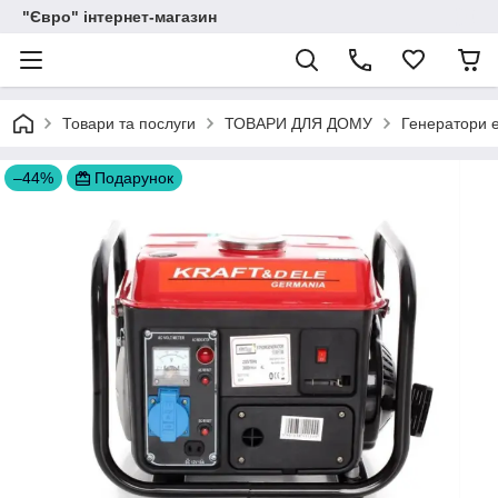
"Євро" інтернет-магазин
Товари та послуги
ТОВАРИ ДЛЯ ДОМУ
Генератори е
–44%
Подарунок