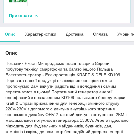
Приховати
Опис
Характеристики
Доставка
Оплата
Умови п
Опис
Показник Якості Ми продаємо якісні товари з Європи,
побутову техніку, смартфони та багато іншого Польща
Електрогенератор - Електростанція KRAFT & DELE KD109
Перевага нашої продукції в співвідношенні ціни і якості,
пропонуємо Вам відчути радість від її володіння і самим
переконатися в цьому! Портативний генератор енергії
однофазний з позначенням KD109 польського бренду марки
Kraft & Справі призначений для генерації змінного струму
220V-230V з допомогою двигуна внутрішнього згоряння
японського дизайну OHV 2-тактний двигун з потужністю 2KM і
максимальної потужності генератора 1300W. Агрегат ідеально
підходить для будівельних майданчиків, будинків, дач,
кемпінгів і скрізь, де нам потрібен надійний джерело енергії.