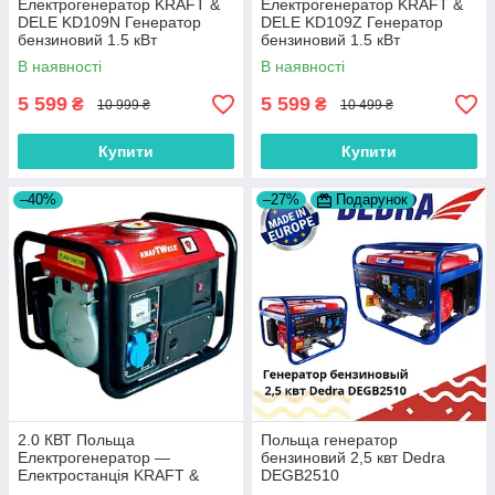
Електрогенератор KRAFT &
Електрогенератор KRAFT &
DELE KD109N Генератор
DELE KD109Z Генератор
бензиновий 1.5 кВт
бензиновий 1.5 кВт
В наявності
В наявності
5 599
5 599
₴
₴
10 999 ₴
10 499 ₴
Купити
Купити
–40%
–27%
Подарунок
2.0 КВТ Польща
Польща генератор
Електрогенератор —
бензиновий 2,5 квт Dedra
Електростанція KRAFT &
DEGB2510
DELE KD (Kraft welle) 2,0 КВТ