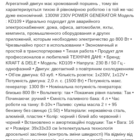
Агрегатний двигун має хромований поршень , тому він
характеризується тихою й рівномірною роботою і в той же час
дуже економічний. 1300W 230V POWER GENERATOR Модель
: KD109 • Идеально подходит для аварийного
электроснабжения: дома, офиса, автомобиля, яхты,
кемпинга, промышленного оборудования и других
приложений, которым необходимо электричество до 800 Вт •
Чрезвычайно прост в использовании • Экономичный и
простой в транспортировке • Тихая работа • Продукт для
профессионалов и любителей ТЕХНІЧНІ ДАНІ: • Бренд:
KRAFT & DELE • Модель: KD109 • Напруга: 230 В / 50 Гц -
однофазний • Двигун: двотактний з повітряним охолодженням
• Об'єм двигуна: 63 куб. • Кількість розеток: 1x230V, 1x12V •
Потужність двигуна: 2,0 л. с. (1500 Вт) • Потужність макс.
генератор: 1300 Вт • Номінальна потужність генератора:
близько 800 Вт • Вольтметр: так • Покажчик рівня палива: Так •
Починаючи: ручний • Ємність паливного бака: 4 л • Час
роботи на танку: 8-10ч • Паливо: суміш масла 2 т + 95
бензину без свинцю (1:50) • Матеріали: нержавіюча сталь,
алюміній, пластик • Колір: чорний і білий або червоний і
чорний • Встановлено н амортизаційні подушки: Так • Вага: 16
кг • Розміри: 39x33x33 см Інтелектуальна технологія
дросельної заслінки (контроль зміни швидкості) На відміну від
традиційних генераторів, які працюють з постійною швидкістю