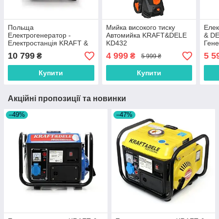
Польща
Мийка високого тиску
Еле
Електрогенератор -
Автомийка KRAFT&DELE
& D
Електростанція KRAFT &
KD432
Гене
DELE KD109
кВт
10 799
4 999
5 5
₴
₴
5 999 ₴
Купити
Купити
Акційні пропозиції та новинки
–49%
–47%