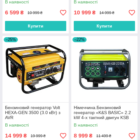
В наявності
В наявності
6 599
10 999
₴
₴
10 999 ₴
14 999 ₴
Купити
Купити
–25%
–22%
Бензиновий генератор Volt
Нiмеччина.Бензиновий
HEXA-GEN 3500 (3.0 кВт) з
генератор «K&S BASIC» 2.2
AVR
kW 4-х тактний двигун KSB
2200A
В наявності
В наявності
14 999
8 999
₴
₴
19 999 ₴
11 499 ₴