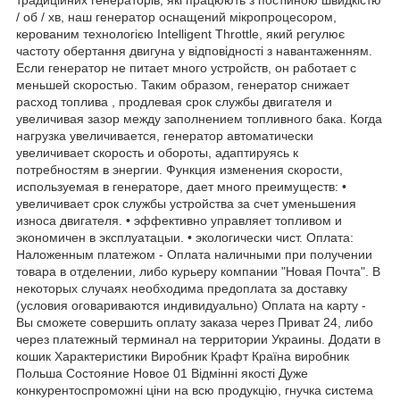
/ об / хв, наш генератор оснащений мікропроцесором,
керованим технологією Intelligent Throttle, який регулює
частоту обертання двигуна у відповідності з навантаженням.
Если генератор не питает много устройств, он работает с
меньшей скоростью. Таким образом, генератор снижает
расход топлива , продлевая срок службы двигателя и
увеличивая зазор между заполнением топливного бака. Когда
нагрузка увеличивается, генератор автоматически
увеличивает скорость и обороты, адаптируясь к
потребностям в энергии. Функция изменения скорости,
используемая в генераторе, дает много преимуществ: •
увеличивает срок службы устройства за счет уменьшения
износа двигателя. • эффективно управляет топливом и
экономичен в эксплуатацыи. • экологически чист. Оплата:
Наложенным платежом - Оплата наличными при получении
товара в отделении, либо курьеру компании "Новая Почта". В
некоторых случаях необходима предоплата за доставку
(условия оговариваются индивидуально) Оплата на карту -
Вы сможете совершить оплату заказа через Приват 24, либо
через платежный терминал на территории Украины. Додати в
кошик Характеристики Виробник Крафт Країна виробник
Польша Состояние Новое 01 Відмінні якості Дуже
конкурентоспроможні ціни на всю продукцію, гнучка система