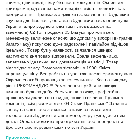
знижок, ціни нижчі, ніж у більшості конкурентів. Основним
критерієм продаваних нами товарів є якість і довговічність
використання. Приймаємо дзвінки і замовлення в будь-який
зручний для Вас час, доставка в будь-який населений пункт
України, щиро раді всім клієнтам і сподіваємося на
взаємність) 02 Топ продажів 03 Відгуки про компанію
Менеджеру величезне спасибі що допоміг у виборі і витратив
багато часу) покупкою дуже задоволені! павільйон підійшов
ідеально . Товар був у наявності, зв'язалися швидко,
наступного дня товар відправили. Брала вафельницю,
запаковано ідеально, вся документація на місці. Товар
відповідає опису. Замовила тістоміс на 1900. Якість
перевищує ціну. Все робить на ура, вже поекспериментувала.
Окреме спасибі продавцю за консультацію. Все на вищому
рівні. РЕКОМЕНДУЮ!!!! Замовлення прийняли швидко,
виконано було за добу. Весь час на зв'язку, професійно
проконсультували, все швидко, чотки і ввічливо. Приємна
компанія, всім рекомендую. 04 Як ми Працюємо? Залиште
заявку на сайті, або зв'яжіться з нами за вказаними
телефонами Задайте питання менеджеру і узгодьте з ним
деталі Оплата можлива при отриманні, або передоплата
Доставляємо перевізниками по всій Україні
Приховати