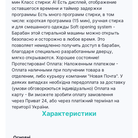
мин Класс стирки: А! Есть дисплей, отображение
оставшегося времени и таймер задержки
программы Есть много программ стирки, в том
числе: короткая программа (15 мин), ручная стирка
и для смешанного одежды Soft opening system -
Барабан этой стиральной машины можно открыть
безопасно и осторожно в любое время. Это
позволяет немедленно получить доступ в барабан,
благодаря специально разработанным дверцу,
мягко открываются. Хорошее состояние!
Протестирован! Оплата: Наложенным платежом -
Оплата наличными при получении товара в
отделении, либо курьеру компании "Новая Почта". У
деяких випадках необхідна передоплата за доставку
(умови обговорюються індивідуально) Оплата на
карту - Ви зможете зробити оплату замовлення
через Приват 24, або через платіжний термінал на
території України.
Характеристики
Основні