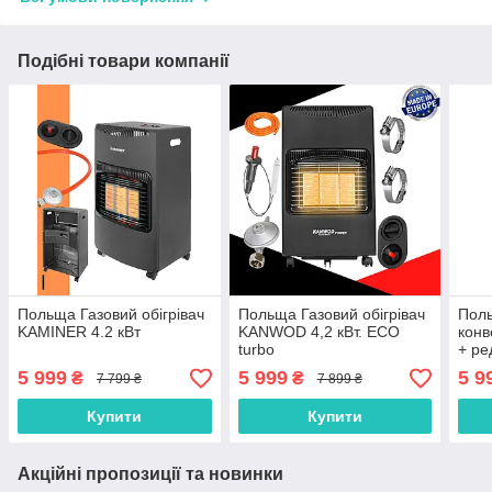
Подібні товари компанії
Польща Газовий обігрівач
Польща Газовий обігрівач
Поль
KAMINER 4.2 кВт
KANWOD 4,2 кВт. ECO
конв
turbo
+ ре
5 999
5 999
5 9
₴
₴
7 799 ₴
7 899 ₴
Купити
Купити
Акційні пропозиції та новинки