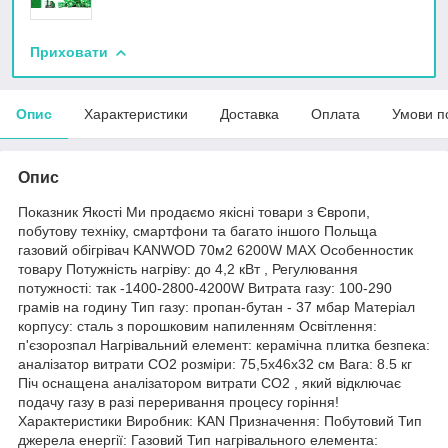
Приховати
Опис
Характеристики
Доставка
Оплата
Умови п
Опис
Показник Якості Ми продаємо якісні товари з Європи,
побутову техніку, смартфони та багато іншого Польща
газовий обігрівач KANWOD 70м2 6200W МАХ Особенностик
товару Потужність нагріву: до 4,2 кВт , Регулювання
потужності: так -1400-2800-4200W Витрата газу: 100-290
грамів на годину Тип газу: пропан-бутан - 37 мбар Матеріал
корпусу: сталь з порошковим напиленням Освітлення:
п'єзорозпал Нагрівальний елемент: керамічна плитка безпека:
аналізатор витрати СО2 розміри: 75,5x46x32 см Вага: 8.5 кг
Піч оснащена аналізатором витрати СО2 , який відключає
подачу газу в разі переривання процесу горіння!
Характеристики Виробник: KAN Призначення: Побутовий Тип
джерела енергії: Газовий Тип нагрівального елемента: