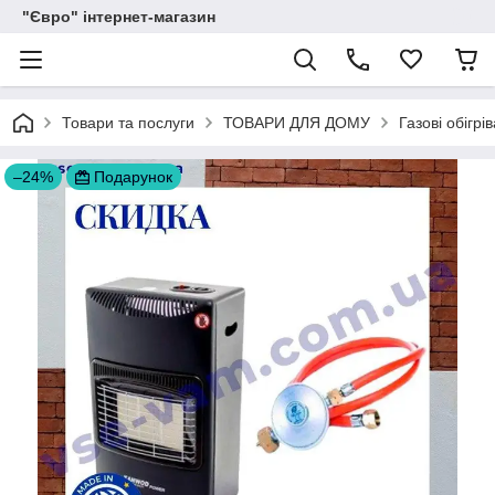
"Євро" інтернет-магазин
Товари та послуги
ТОВАРИ ДЛЯ ДОМУ
Газові обігрі
–24%
Подарунок