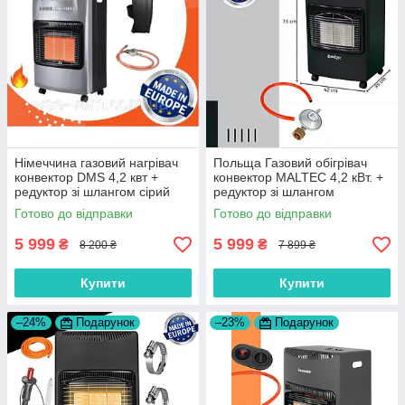
Німеччина газовий нагрівач
Польща Газовий обігрівач
конвектор DMS 4,2 квт +
конвектор MALTEC 4,2 кВт. +
редуктор зі шлангом сірий
редуктор зі шлангом
колір
Готово до відправки
Готово до відправки
5 999
5 999
₴
₴
8 200 ₴
7 899 ₴
Купити
Купити
–24%
Подарунок
–23%
Подарунок