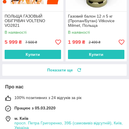
ПОЛЬЩА ГАЗОВЫЙ
Газовий балон 12 л 5 кг
ОБIГРIВАЧ VOLTENO
(Пропан/Бутан) Vitkovice
VO2821
Milmet, Польща
В наявності
В наявності
5 999
1 999
₴
₴
7 500 ₴
2 499 ₴
Купити
Купити
Показати ще
Про нас
100% позитивних з 24 відгуків за рік
Працює з 05.03.2020
м. Київ
просп. Петра Григоренко, 39Б (самовивіз відсутній), Київ,
Україна