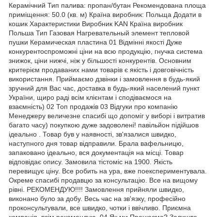
Керамічний Тип палива: пропан/бутан Рекомендована площа
приміщення: 50.0 (кв. м) Країна виробник: Польща Додати в
кошик Характеристики Виробник KAN Країна виробник
Польша Тип Газовая Нагревательный элемент тепловой
пушки Керамическая пластина 01 Відмінні якості Дуже
конкурентоспроможні ціни на всю продукцію, гнучка система
знижок, ціни нижчі, ніж у більшості конкурентів. Основним
критерієм продаваних нами товарів є якість і довговічність
використання. Приймаємо дзвінки і замовлення в будь-який
зручний для Вас час, доставка в будь-який населений пункт
України, щиро раді всім клієнтам і сподіваємося на
взаємність) 02 Топ продажів 03 Відгуки про компанію
Менеджеру величезне спасибі що допоміг у виборі і витратив
багато часу) покупкою дуже задоволені! павільйон підійшов
ідеально . Товар був у наявності, зв'язалися швидко,
наступного дня товар відправили. Брала вафельницю,
запаковано ідеально, вся документація на місці. Товар
відповідає опису. Замовила тістоміс на 1900. Якість
перевищує ціну. Все робить на ура, вже поекспериментувала.
Окреме спасибі продавцю за консультацію. Все на вищому
рівні. РЕКОМЕНДУЮ!!!! Замовлення прийняли швидко,
виконано було за добу. Весь час на зв'язку, професійно
проконсультували, все швидко, чотки і ввічливо. Приємна
компанія, всім рекомендую. 04 Як ми Працюємо? Залиште