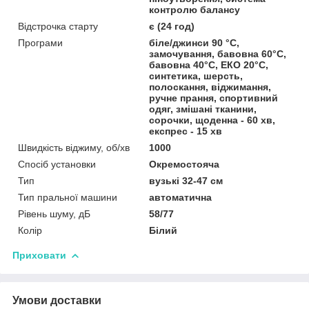
контролю балансу
Відстрочка старту
є (24 год)
Програми
біле/джинси 90 °С,
замочування, бавовна 60°С,
бавовна 40°С, ЕКО 20°С,
синтетика, шерсть,
полоскання, віджимання,
ручне прання, спортивний
одяг, змішані тканини,
сорочки, щоденна - 60 хв,
експрес - 15 хв
Швидкість віджиму, об/хв
1000
Спосіб установки
Окремостояча
Тип
вузькі 32-47 см
Тип пральної машини
автоматична
Рівень шуму, дБ
58/77
Колір
Білий
Приховати
Умови доставки