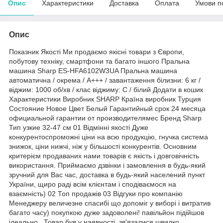
Опис
Характеристики
Доставка
Оплата
Умови п
Опис
Показник Якості Ми продаємо якісні товари з Європи,
побутову техніку, смартфони та багато іншого Пральна
машина Sharp ES-HFA6102W3UA Пральна машина
автоматична / окрема / A+++ / завантаження білизни: 6 кг /
віджим: 1000 об/хв / клас віджиму: C / білий Додати в кошик
Характеристики Виробник SHARP Країна виробник Турция
Состояние Новое Цвет Белый Гарантийный срок 24 месяца
официальной гарантии от производителямес Бренд Sharp
Тип узкие 32-47 см 01 Відмінні якості Дуже
конкурентоспроможні ціни на всю продукцію, гнучка система
знижок, ціни нижчі, ніж у більшості конкурентів. Основним
критерієм продаваних нами товарів є якість і довговічність
використання. Приймаємо дзвінки і замовлення в будь-який
зручний для Вас час, доставка в будь-який населений пункт
України, щиро раді всім клієнтам і сподіваємося на
взаємність) 02 Топ продажів 03 Відгуки про компанію
Менеджеру величезне спасибі що допоміг у виборі і витратив
багато часу) покупкою дуже задоволені! павільйон підійшов
ідеально . Товар був у наявності, зв'язалися швидко,