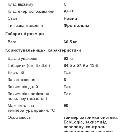
Клас віджиму
C
Клас енергоспоживання
A+++
Стан
Новий
Тип завантаження
Фронтальна
Габаритні розміри
Вага
60.5 кг
Користувальницькі характеристики
Вага в упаковці
62 кг
Габарити (см, ВхШхГ)
84,5 х 57.9 х 41,6
Дисплей
Так
Завантаження, кг
6
Захист від дітей
Так
Захист від протікання і
Так
переливу (аквастоп)
Максимальна
90
температура прання, °C
Особливості
таймер затримки система
EcoLogic, захист від
переливу, контроль
піноутворення, система