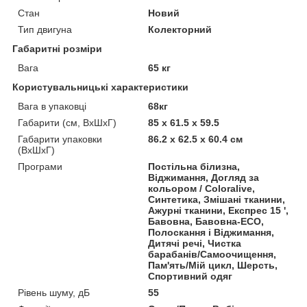
Стан
Новий
Тип двигуна
Колекторний
Габаритні розміри
Вага
65 кг
Користувальницькі характеристики
Вага в упаковці
68кг
Габарити (см, ВхШхГ)
85 х 61.5 x 59.5
Габарити упаковки
86.2 х 62.5 x 60.4 см
(ВхШхГ)
Програми
Постільна білизна,
Віджимання, Догляд за
кольором / Coloralive,
Синтетика, Змішані тканини,
Ажурні тканини, Експрес 15 ',
Бавовна, Бавовна-ECO,
Полоскання і Віджимання,
Дитячі речі, Чистка
барабанів/Самоочищення,
Пам'ять/Мій цикл, Шерсть,
Спортивний одяг
Рівень шуму, дБ
55