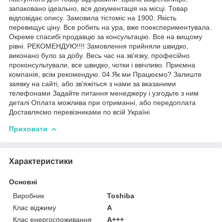
запаковано ідеально, вся документація на місці. Товар
відповідає опису. Замовила тістоміс на 1900. Якість
перевищує ціну. Все робить на ура, вже поекспериментувала.
Окреме спасибі продавцю за консультацію. Все на вищому
рівні. РЕКОМЕНДУЮ!!!! Замовлення прийняли швидко,
виконано було за добу. Весь час на зв'язку, професійно
проконсультували, все швидко, чотки і ввічливо. Приємна
компанія, всім рекомендую. 04 Як ми Працюємо? Залиште
заявку на сайті, або зв'яжіться з нами за вказаними
телефонами Задайте питання менеджеру і узгодьте з ним
деталі Оплата можлива при отриманні, або передоплата
Доставляємо перевізниками по всій Україні
Приховати
Характеристики
Основні
Виробник
Toshiba
Клас віджиму
A
Клас енергоспоживання
A+++