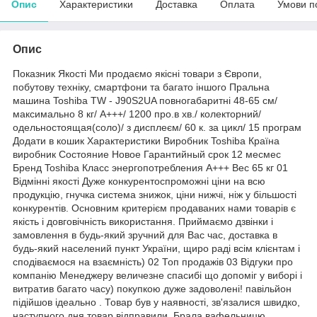
Опис
Характеристики
Доставка
Оплата
Умови п
Опис
Показник Якості Ми продаємо якісні товари з Європи,
побутову техніку, смартфони та багато іншого Пральна
машина Toshiba TW - J90S2UA повногабаритні 48-65 см/
максимально 8 кг/ А+++/ 1200 про.в хв./ колекторний/
одельностоящая(соло)/ з дисплеєм/ 60 к. за цикл/ 15 програм
Додати в кошик Характеристики Виробник Toshiba Країна
виробник Состояние Новое Гарантийный срок 12 месмес
Бренд Toshiba Класс энергопотребления А+++ Вес 65 кг 01
Відмінні якості Дуже конкурентоспроможні ціни на всю
продукцію, гнучка система знижок, ціни нижчі, ніж у більшості
конкурентів. Основним критерієм продаваних нами товарів є
якість і довговічність використання. Приймаємо дзвінки і
замовлення в будь-який зручний для Вас час, доставка в
будь-який населений пункт України, щиро раді всім клієнтам і
сподіваємося на взаємність) 02 Топ продажів 03 Відгуки про
компанію Менеджеру величезне спасибі що допоміг у виборі і
витратив багато часу) покупкою дуже задоволені! павільйон
підійшов ідеально . Товар був у наявності, зв'язалися швидко,
наступного дня товар відправили. Брала вафельницю,