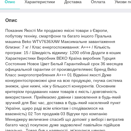
Опис
Характеристики
Доставка
Оплата
Умови п
Опис
Показник Якості Ми продаємо якісні товари з Європи,
побутову техніку, смартфони та багато іншого Пральна
машина Beko WTV7636XAW Максимальне завантаження
білизни: 7 кг / Клас енергоспоживання: А+++ / Кількість
програм: 15 / Швидкість віджиму: 1200 об/хв Додати в кошик
Характеристики Виробник BEKO Країна виробник Турция
Состояние Новое Цвет Белый Гарантийный срок 36 месяцев
официальной гарантии от производителямес Бренд Beko
Класс энергопотребления А+++ 01 Відмінні якості Дуже
конкурентоспроможні ціни на всю продукцію, гнучка система
знижок, ціни нижчі, ніж у більшості конкурентів. Основним
критерієм продаваних нами товарів є якість і довговічність
використання. Приймаємо дзвінки і замовлення в будь-який
зручний для Вас час, доставка в будь-який населений пункт
України, щиро раді всім клієнтам і сподіваємося на
взаємність) 02 Топ продажів 03 Відгуки про компанію
Менеджеру величезне спасибі що допоміг у виборі і витратив
багато часу) покупкою дуже задоволені! павільйон підійшов
ідеально . Товар був у наявності, зв'язалися швидко,