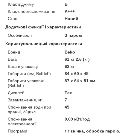
Клас віджиму
B
Клас енергоспоживання
A+++
Стан
Новий
Додаткові функції і характеристики
Особливості
З парою
Користувальницькі характеристики
Бренд
Beko
Вага
61 кг 2.6 (кг)
Вага в упаковці
62 кг
Габарити (см, ВхШхГ)
84 х 60 х 45
Габарити упаковки
87 х 64 х 51 см
(ВхШхГ)
Дисплей
Так
Завантаження, кг
7
Споживання води при
45
пранні, л/цикл
Споживання
0.69 кВт/год
електроенергії
Програми
гігієнічна, обробка парою,