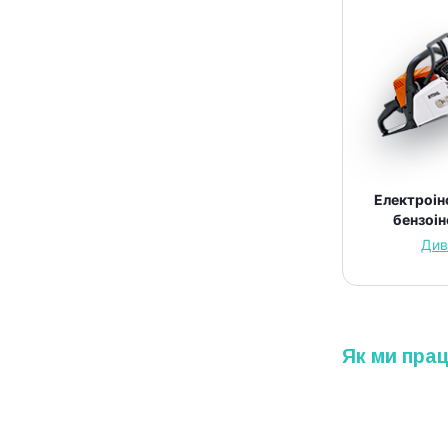
Електроін
бензоі
Див
Як ми пра