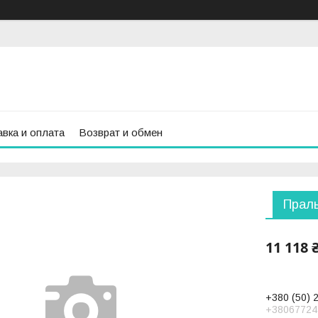
вка и оплата
Возврат и обмен
Прал
11 118 
+380 (50) 
+38067724