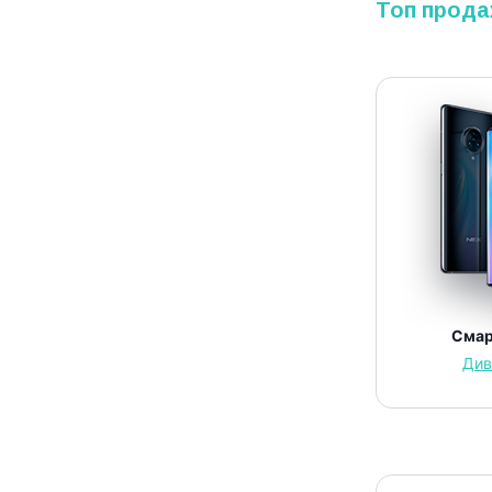
Топ прода
Сма
Див