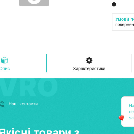
повернен
Опис
Характеристики
Наші контакти
На
пе
ч
Якісні товари з