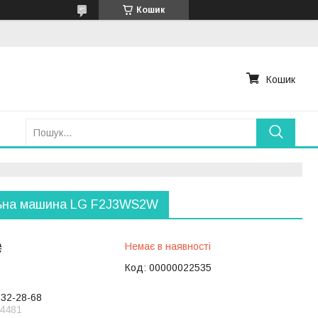
Кошик
Кошик
ьна машина LG F2J3WS2W
₴
Немає в наявності
Код:
00000022535
232-28-68
4481