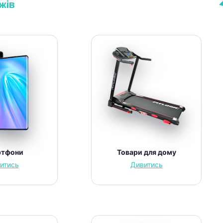
жів
ртфони
Товари для дому
итись
Дивитись