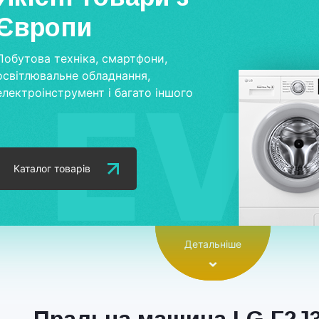
Європи
Побутова техніка, смартфони,
освітлювальне обладнання,
електроінструмент і багато іншого
Каталог товарів
Детальніше
Пральна машина LG F2