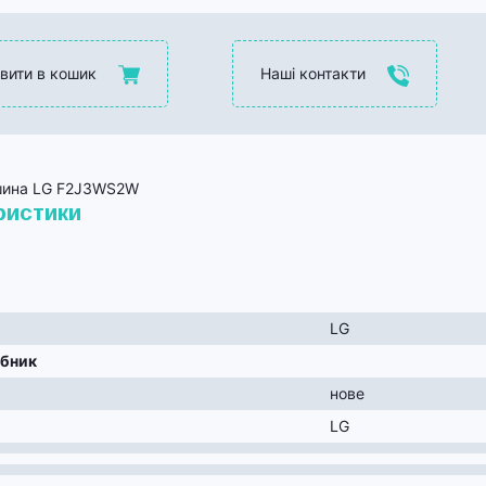
вити в кошик
Наші контакти
шина LG F2J3WS2W
ристики
LG
обник
нове
LG