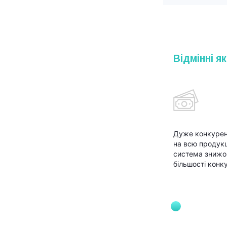
Відмінні як
Дуже конкурен
на всю продукц
система знижок
більшості конк