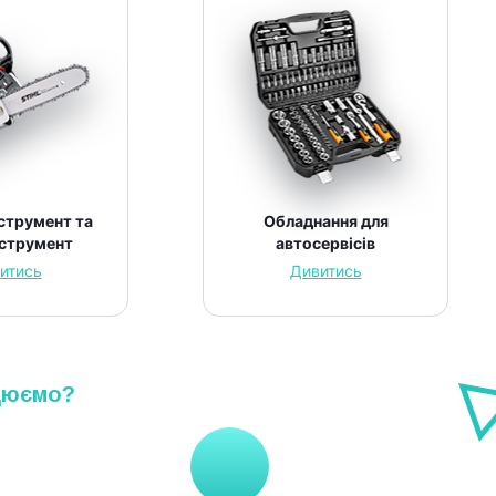
струмент та
Обладнання для
нструмент
автосервісів
итись
Дивитись
цюємо?