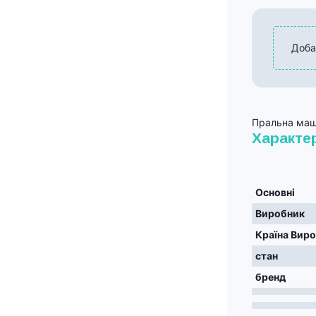
Доба
Пральна ма
Характе
Основні
Виробник
Країна Вир
стан
бренд