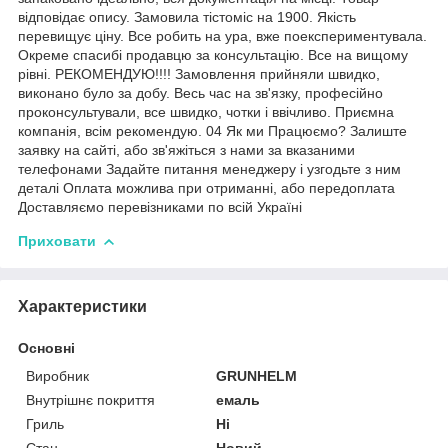
відповідає опису. Замовила тістоміс на 1900. Якість
перевищує ціну. Все робить на ура, вже поекспериментувала.
Окреме спасибі продавцю за консультацію. Все на вищому
рівні. РЕКОМЕНДУЮ!!!! Замовлення прийняли швидко,
виконано було за добу. Весь час на зв'язку, професійно
проконсультували, все швидко, чотки і ввічливо. Приємна
компанія, всім рекомендую. 04 Як ми Працюємо? Залиште
заявку на сайті, або зв'яжіться з нами за вказаними
телефонами Задайте питання менеджеру і узгодьте з ним
деталі Оплата можлива при отриманні, або передоплата
Доставляємо перевізниками по всій Україні
Приховати
Характеристики
Основні
Виробник
GRUNHELM
Внутрішнє покриття
емаль
Гриль
Ні
Стан
Новий