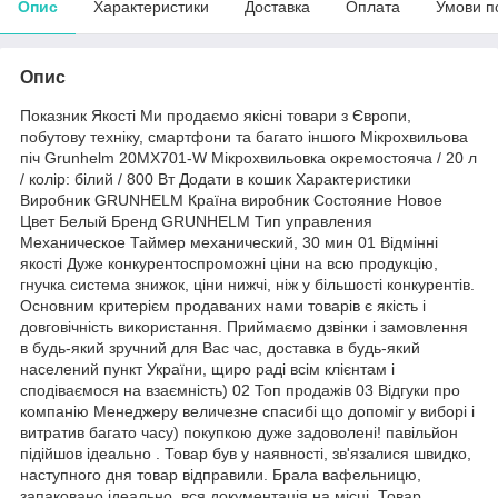
Опис
Характеристики
Доставка
Оплата
Умови п
Опис
Показник Якості Ми продаємо якісні товари з Європи,
побутову техніку, смартфони та багато іншого Мікрохвильова
піч Grunhelm 20MX701-W Мікрохвильовка окремостояча / 20 л
/ колір: білий / 800 Вт Додати в кошик Характеристики
Виробник GRUNHELM Країна виробник Состояние Новое
Цвет Белый Бренд GRUNHELM Тип управления
Механическое Таймер механический, 30 мин 01 Відмінні
якості Дуже конкурентоспроможні ціни на всю продукцію,
гнучка система знижок, ціни нижчі, ніж у більшості конкурентів.
Основним критерієм продаваних нами товарів є якість і
довговічність використання. Приймаємо дзвінки і замовлення
в будь-який зручний для Вас час, доставка в будь-який
населений пункт України, щиро раді всім клієнтам і
сподіваємося на взаємність) 02 Топ продажів 03 Відгуки про
компанію Менеджеру величезне спасибі що допоміг у виборі і
витратив багато часу) покупкою дуже задоволені! павільйон
підійшов ідеально . Товар був у наявності, зв'язалися швидко,
наступного дня товар відправили. Брала вафельницю,
запаковано ідеально, вся документація на місці. Товар