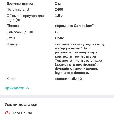
Довжина шнура
2 м
Потужність, Вт
2400
Об'єм резервуара для
1.5 л
води (л)
Підошва
керамічна Caressium™
Самоочищення
Є
Стан
Нове
Функції
система захисту від накипу,
вибір режиму "Пар",
регулятор температури,
контроль температури
Термостат, контроль пара
(захист від протікання),
функція самоочищення,
індикатор безпеки.
Колір
зелений, білий
Приховати
Умови доставки
Нова Пошта