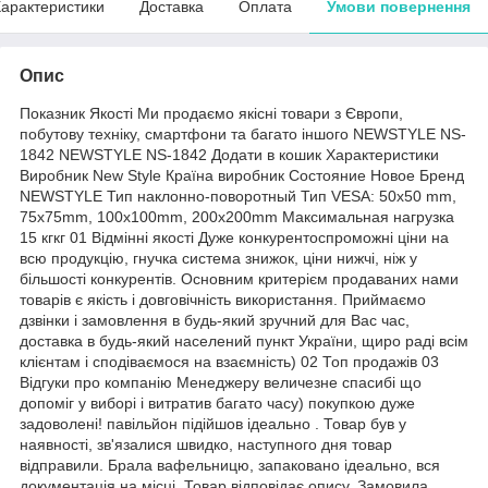
арактеристики
Доставка
Оплата
Умови повернення
Опис
Показник Якості Ми продаємо якісні товари з Європи,
побутову техніку, смартфони та багато іншого NEWSTYLE NS-
1842 NEWSTYLE NS-1842 Додати в кошик Характеристики
Виробник New Style Країна виробник Состояние Новое Бренд
NEWSTYLE Тип наклонно-поворотный Тип VESA: 50x50 mm,
75x75mm, 100x100mm, 200x200mm Максимальная нагрузка
15 кгкг 01 Відмінні якості Дуже конкурентоспроможні ціни на
всю продукцію, гнучка система знижок, ціни нижчі, ніж у
більшості конкурентів. Основним критерієм продаваних нами
товарів є якість і довговічність використання. Приймаємо
дзвінки і замовлення в будь-який зручний для Вас час,
доставка в будь-який населений пункт України, щиро раді всім
клієнтам і сподіваємося на взаємність) 02 Топ продажів 03
Відгуки про компанію Менеджеру величезне спасибі що
допоміг у виборі і витратив багато часу) покупкою дуже
задоволені! павільйон підійшов ідеально . Товар був у
наявності, зв'язалися швидко, наступного дня товар
відправили. Брала вафельницю, запаковано ідеально, вся
документація на місці. Товар відповідає опису. Замовила