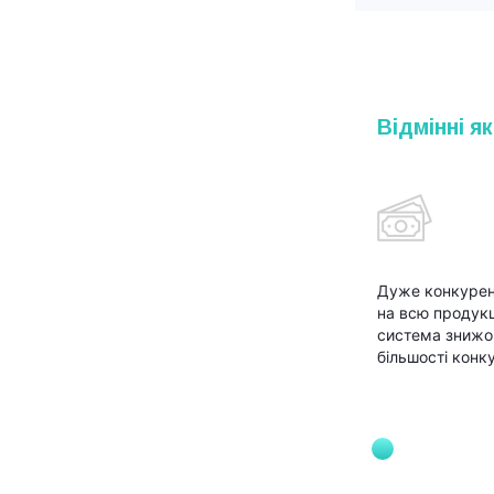
Відмінні як
Дуже конкурен
на всю продукц
система знижок
більшості конк