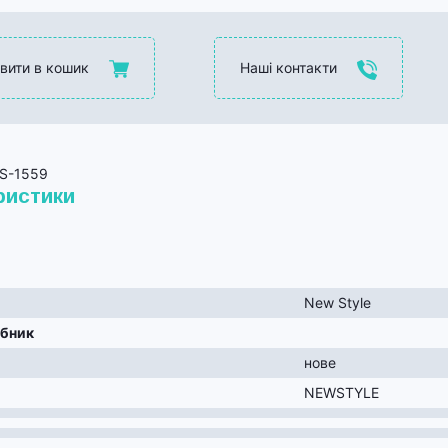
вити в кошик
Наші контакти
S-1559
ристики
New Style
обник
нове
NEWSTYLE