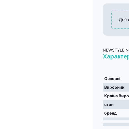
Доба
NEWSTYLE N
Характе
Основні
Виробник
Країна Вир
стан
бренд