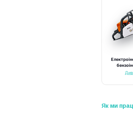
Електроін
бензоі
Див
Як ми пра