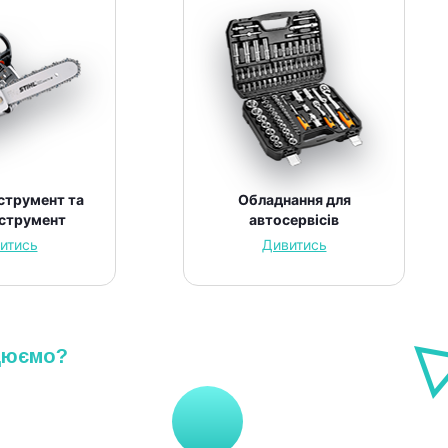
струмент та
Обладнання для
нструмент
автосервісів
итись
Дивитись
цюємо?