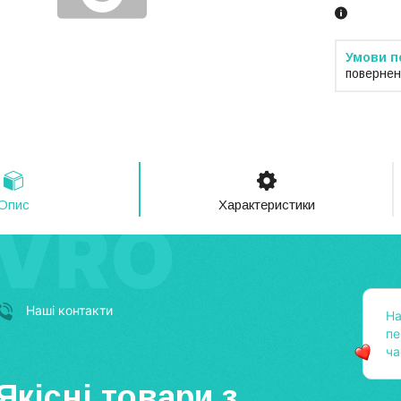
повернен
Опис
Характеристики
Наші контакти
На
пе
ч
Якісні товари з