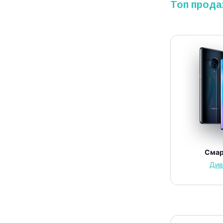
Топ прода
Сма
Див