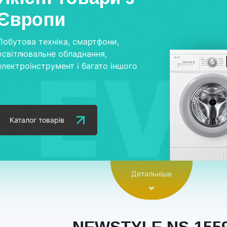
Європи
Побутова техніка, смартфони,
освітлювальне обладнання,
електроінструмент і багато іншого
Каталог товарів
Детальніше
NEWSTYLE NS-155