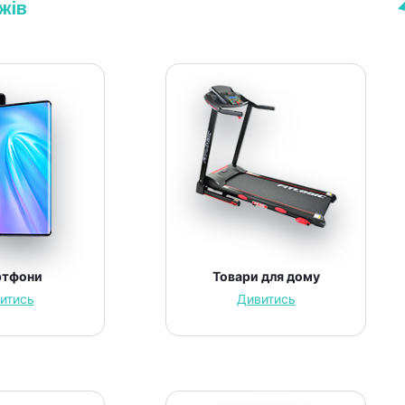
жів
ртфони
Товари для дому
итись
Дивитись