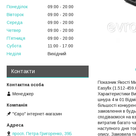
Понеділок
09:00
20:00
Вівторок
09:00
20:00
Середа
09:00
20:00
Четвер
09:00
20:00
Пʼятниця
09:00
20:00
Субота
11:00
17:00
Неділя
Вихідний
Контакти
Показник Якості Ми
Easyfіx (1.512-459
Менеджер
Характеристики В
шнура 4 м 01 Відмі
більшості конкурен
замовлення в будь-
"Євро" інтернет-магазин
сподіваємося на вз
витратив багато ча
наступного дня то
просп. Петра Григоренко, 39Б
опису. Замовила ті