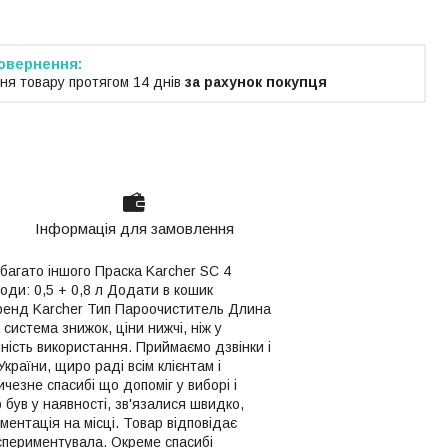
ня товару протягом 14 днів
за рахунок покупця
Інформація для замовлення
 багато іншого Праска Karcher SC 4
води: 0,5 + 0,8 л Додати в кошик
ренд Karcher Тип Пароочиститель Длина
система знижок, ціни нижчі, ніж у
чність використання. Приймаємо дзвінки і
раїни, щиро раді всім клієнтам і
чезне спасибі що допоміг у виборі і
 був у наявності, зв'язалися швидко,
ентація на місці. Товар відповідає
кспериментувала. Окреме спасибі