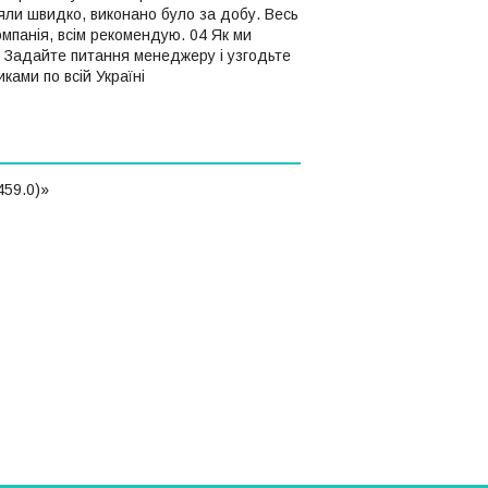
ли швидко, виконано було за добу. Весь
омпанія, всім рекомендую. 04 Як ми
и Задайте питання менеджеру і узгодьте
ами по всій Україні
459.0)»