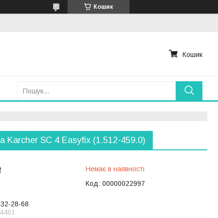
Кошик
Кошик
а Karcher SC 4 Easyfіx (1.512-459.0)
₴
Немає в наявності
Код:
00000022997
232-28-68
4481