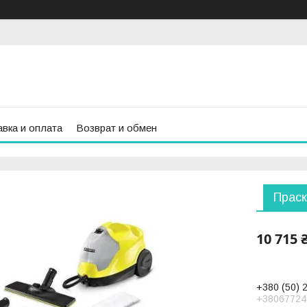
вка и оплата
Возврат и обмен
Праск
10 715 
+380 (50) 
+38067724