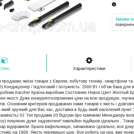
повернен
Опис
Характеристики
 продаємо якісні товари з Європи, побутову техніку, смартфони та
.0) Кондиціонер / підлоговий / потужність: 2000 Вт / об'єм бака для 
иробник Karcher Країна виробник Состояние Новое Цвет Желтый Б
нні якості Дуже конкурентоспроможні ціни на всю продукцію, гнучка 
тів. Основним критерієм продаваних нами товарів є якість і довгові
який зручний для Вас час, доставка в будь-який населений пункт Ук
аємність) 02 Топ продажів 03 Відгуки про компанію Менеджеру вели
су) покупкою дуже задоволені! павільйон підійшов ідеально . Товар
вар відправили. Брала вафельницю, запаковано ідеально, вся докум
стоміс на 1900. Якість перевищує ціну. Все робить на ура, вже пое