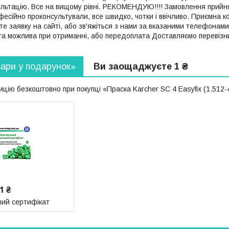
льтацію. Все на вищому рівні. РЕКОМЕНДУЮ!!!! Замовлення прийня
офесійно проконсультували, все швидко, чотки і ввічливо. Приємна к
 заявку на сайті, або зв'яжіться з нами за вказаними телефонам
та можлива при отриманні, або передоплата Доставляємо перевізник
вари у подарунок»
Ви заощаджуєте 1 ₴
цію безкоштовно при покупці «Праска Karcher SC 4 Easyfіx (1.512-
1 ₴
ий сертифікат