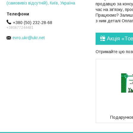
(самовивіз відсутній), Київ, Україна
продавцю за консу
час на зв'язку, пр
Працюємо? Залиште
з ним деталі Опла
+380 (50) 232-28-68
+380677244481
evro.ukr@ukr.net
Акція «То
Отримайте цю пози
Подарунков