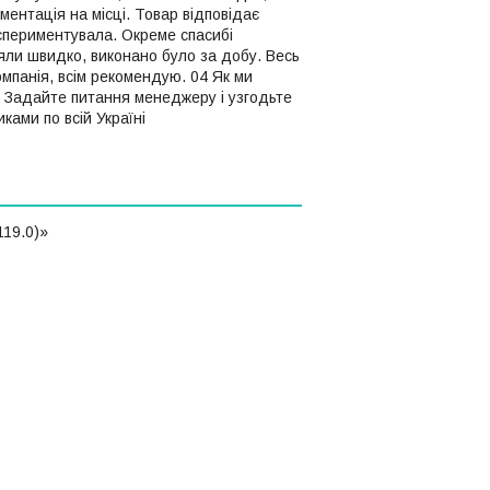
ентація на місці. Товар відповідає
кспериментувала. Окреме спасибі
ли швидко, виконано було за добу. Весь
омпанія, всім рекомендую. 04 Як ми
и Задайте питання менеджеру і узгодьте
ами по всій Україні
119.0)»