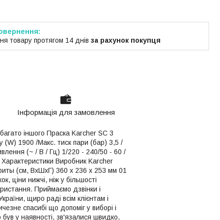
ня товару протягом 14 днів
за рахунок покупця
Інформація для замовлення
 багато іншого Праска Karcher SC 3
 (W) 1900 /Макс. тиск пари (бар) 3,5 /
лення (~ / В / Гц) 1/220 - 240/50 - 60 /
ик Характеристики Виробник Karcher
иты (см, ВхШхГ) 360 x 236 x 253 мм 01
к, ціни нижчі, ніж у більшості
ористання. Приймаємо дзвінки і
раїни, щиро раді всім клієнтам і
чезне спасибі що допоміг у виборі і
 був у наявності, зв'язалися швидко,