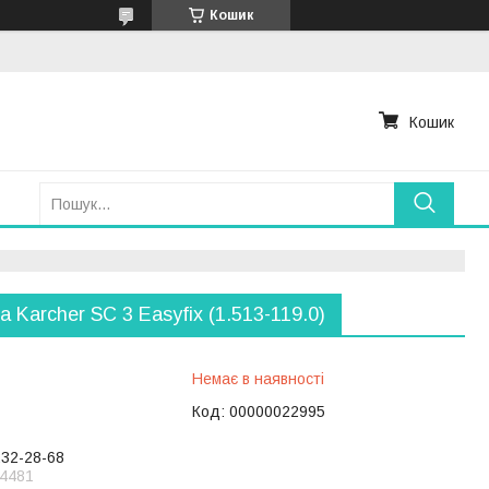
Кошик
Кошик
а Karcher SC 3 Easyfіx (1.513-119.0)
Немає в наявності
Код:
00000022995
232-28-68
4481