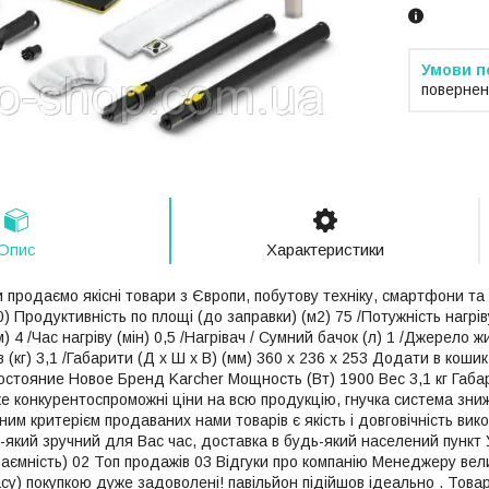
повернен
Опис
Характеристики
 продаємо якісні товари з Європи, побутову техніку, смартфони та
0) Продуктивність по площі (до заправки) (м2) 75 /Потужність нагріву
4 /Час нагріву (мін) 0,5 /Нагрівач / Сумний бачок (л) 1 /Джерело жив
в (кг) 3,1 /Габарити (Д x Ш x В) (мм) 360 x 236 x 253 Додати в кош
остояние Новое Бренд Karcher Мощность (Вт) 1900 Вес 3,1 кг Габар
же конкурентоспроможні ціни на всю продукцію, гнучка система знижо
ним критерієм продаваних нами товарів є якість і довговічність вик
який зручний для Вас час, доставка в будь-який населений пункт Ук
аємність) 02 Топ продажів 03 Відгуки про компанію Менеджеру вели
су) покупкою дуже задоволені! павільйон підійшов ідеально . Товар