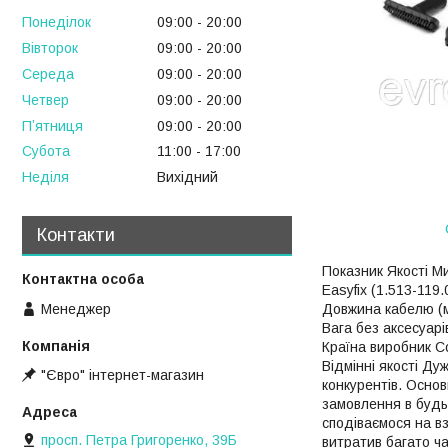
Понеділок
09:00
20:00
Вівторок
09:00
20:00
Середа
09:00
20:00
Четвер
09:00
20:00
Пʼятниця
09:00
20:00
Субота
11:00
17:00
Неділя
Вихідний
Контакти
Показник Якості Ми
Easyfіx (1.513-119.
Менеджер
Довжина кабелю (м) 
Вага без аксесуарі
Країна виробник С
Відмінні якості Ду
"Євро" інтернет-магазин
конкурентів. Основ
замовлення в будь-
сподіваємося на вз
просп. Петра Григоренко, 39Б
витратив багато ча