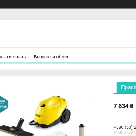
вка и оплата
Возврат и обмен
Праск
7 634 ₴
+380 (50) 
+38067724