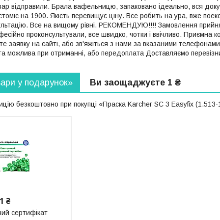
вар відправили. Брала вафельницю, запаковано ідеально, вся докум
стоміс на 1900. Якість перевищує ціну. Все робить на ура, вже пое
льтацію. Все на вищому рівні. РЕКОМЕНДУЮ!!!! Замовлення прийня
офесійно проконсультували, все швидко, чотки і ввічливо. Приємна к
 заявку на сайті, або зв'яжіться з нами за вказаними телефонам
та можлива при отриманні, або передоплата Доставляємо перевізник
вари у подарунок»
Ви заощаджуєте 1 ₴
цію безкоштовно при покупці «Праска Karcher SC 3 Easyfіx (1.513-
1 ₴
ий сертифікат