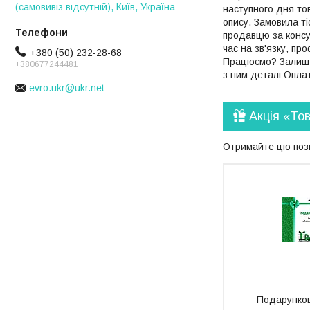
(самовивіз відсутній), Київ, Україна
наступного дня то
опису. Замовила ті
продавцю за консу
час на зв'язку, пр
+380 (50) 232-28-68
Працюємо? Залиште
+380677244481
з ним деталі Опла
evro.ukr@ukr.net
Акція «То
Отримайте цю пози
Подарунков