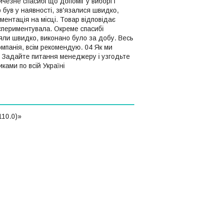
чезне спасибі що допоміг у виборі і
 був у наявності, зв'язалися швидко,
ентація на місці. Товар відповідає
кспериментувала. Окреме спасибі
ли швидко, виконано було за добу. Весь
омпанія, всім рекомендую. 04 Як ми
и Задайте питання менеджеру і узгодьте
ами по всій Україні
110.0)»