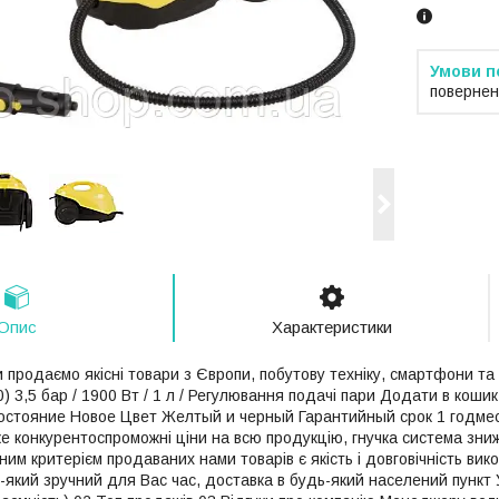
повернен
Опис
Характеристики
 продаємо якісні товари з Європи, побутову техніку, смартфони та
.0) 3,5 бар / 1900 Вт / 1 л / Регулювання подачі пари Додати в кош
остояние Новое Цвет Желтый и черный Гарантийный срок 1 годмес
же конкурентоспроможні ціни на всю продукцію, гнучка система знижо
ним критерієм продаваних нами товарів є якість і довговічність вик
який зручний для Вас час, доставка в будь-який населений пункт Ук