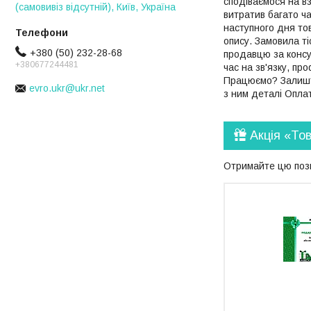
сподіваємося на вз
(самовивіз відсутній), Київ, Україна
витратив багато ча
наступного дня то
опису. Замовила ті
+380 (50) 232-28-68
продавцю за консу
+380677244481
час на зв'язку, пр
Працюємо? Залиште
evro.ukr@ukr.net
з ним деталі Опла
Акція «То
Отримайте цю пози