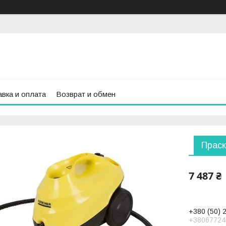
вка и оплата
Возврат и обмен
Праск
7 487 ₴
+380 (50) 
+38067724