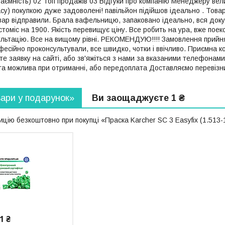
аємність) 02 Топ продажів 03 Відгуки про компанію Менеджеру вели
су) покупкою дуже задоволені! павільйон підійшов ідеально . Товар
вар відправили. Брала вафельницю, запаковано ідеально, вся докум
стоміс на 1900. Якість перевищує ціну. Все робить на ура, вже пое
льтацію. Все на вищому рівні. РЕКОМЕНДУЮ!!!! Замовлення прийня
офесійно проконсультували, все швидко, чотки і ввічливо. Приємна к
 заявку на сайті, або зв'яжіться з нами за вказаними телефонам
та можлива при отриманні, або передоплата Доставляємо перевізник
вари у подарунок»
Ви заощаджуєте 1 ₴
цію безкоштовно при покупці «Праска Karcher SC 3 Easyfіx (1.513-
1 ₴