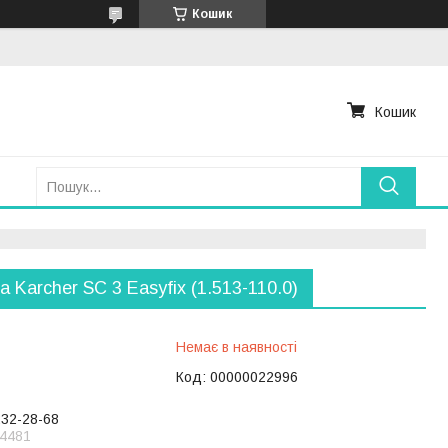
Кошик
Кошик
а Karcher SC 3 Easyfіx (1.513-110.0)
Немає в наявності
Код:
00000022996
232-28-68
4481